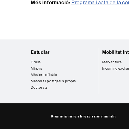
Més informació:
Programa i acta de la c
Mapa
Estudiar
Mobilitat in
web
Graus
Marxar fora
Mínors
Incoming excha
Màsters oficials
Màsters i postgraus propis
Doctorats
Segueix-nos a les xarxes socials