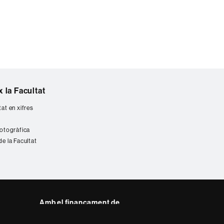
 la Facultat
tat en xifres
fotogràfica
de la Facultat
Amb el finançament de