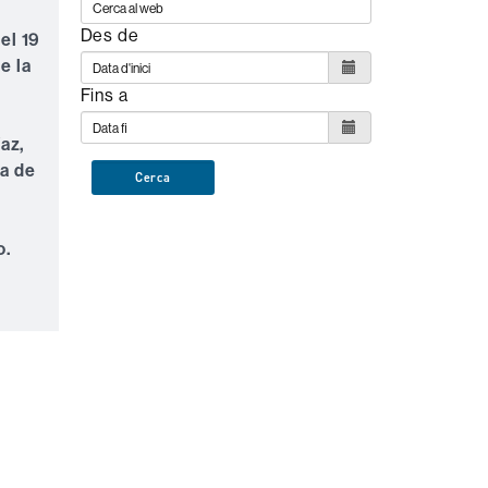
Des de
el 19
e la
Fins a
az,
a de
Cerca
o.