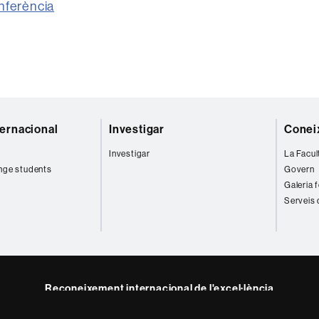
onferència
ternacional
Investigar
Coneix
Investigar
La Facul
nge students
Govern
Galeria 
Serveis 
Reconeixement internacional de l'excel·lència
HR