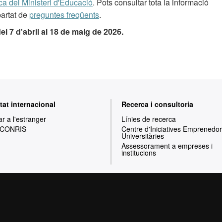
ca del Ministeri d'Educació
. Pots consultar tota la informació
partat de
preguntes freqüents
.
del 7 d'abril al 18 de maig de 2026.
tat internacional
Recerca i consultoria
ar a l'estranger
Línies de recerca
 CONRIS
Centre d'Iniciatives Emprenedo
Universitàries
Assessorament a empreses i
institucions
Inici
Avís legal
Política de privacitat
P