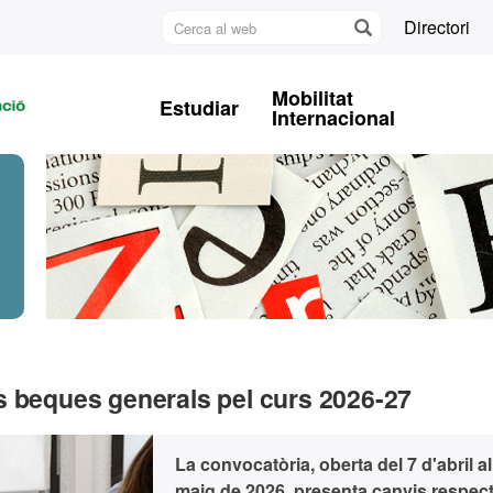
Cerca
Directori
al
U
web
A
Mobilitat
Estudiar
B
Internacional
 les beques generals pel curs 2026-27
La convocatòria, oberta del 7 d'abril a
maig de 2026, presenta canvis respect