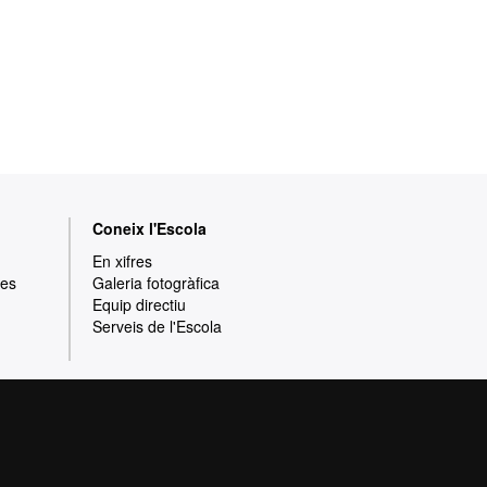
Coneix l'Escola
En xifres
res
Galeria fotogràfica
Equip directiu
Serveis de l'Escola
rotecció de dades
Sobre el web