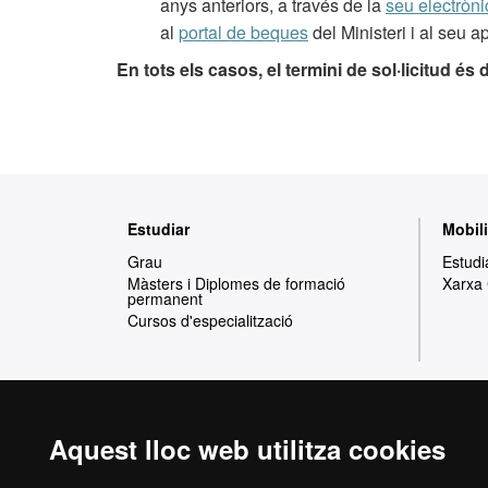
anys anteriors, a través de la
seu electròni
al
portal de beques
del Ministeri i al seu a
En tots els casos, el termini de sol·licitud és 
Mapa
Estudiar
Mobili
web
Grau
Estudi
Màsters i Diplomes de formació
Xarxa
permanent
Cursos d'especialització
Aquest lloc web utilitza cookies
Reconeixement internacional de l'excel·lència