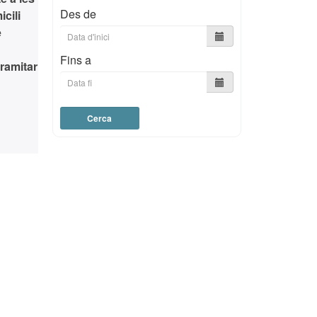
Des de
icili
e
Fins a
ramitar
Cerca