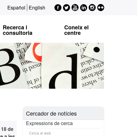
Facebook
Twitter
Youtube
LinkedIn
Instagram
Flickr
Español
English
EPSI
EPSI
EPSI
EPSI
EPSI
Recerca i
Coneix el
consultoria
centre
Cercador de notícies
Expressions de cerca
l 18 de
e a les