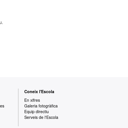
u.
Coneix l'Escola
En xifres
res
Galeria fotogràfica
Equip directiu
Serveis de l'Escola