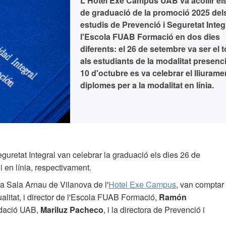
L'Hotel Exe Campus UAB va acollir el
de graduació de la promoció 2025 del
estudis de Prevenció i Seguretat Integ
l'Escola FUAB Formació en dos dies
diferents: el 26 de setembre va ser el 
als estudiants de la modalitat presencia
10 d'octubre es va celebrar el lliurame
diplomes per a la modalitat en línia.
uretat Integral van celebrar la graduació els dies 26 de
i en línia, respectivament.
a Sala Arnau de Vilanova de l'
Hotel Exe Campus
, van comptar
ualitat, i director de l'Escola FUAB Formació,
Ramón
ndació UAB,
Mariluz Pacheco
, i la directora de Prevenció i