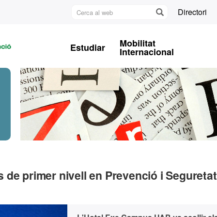
Cerca
Directori
al
U
web
A
Mobilitat
Estudiar
B
Internacional
de primer nivell en Prevenció i Seguretat