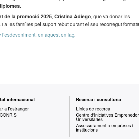
diplomes.
nt de la promoció 2025
,
Cristina Adiego
, que va donar les
i a les famílies pel suport rebut durant el seu recorregut formati
e l'esdeveniment, en aquest enllaç.
tat internacional
Recerca i consultoria
ar a l'estranger
Línies de recerca
 CONRIS
Centre d'Iniciatives Emprenedo
Universitàries
Assessorament a empreses i
institucions