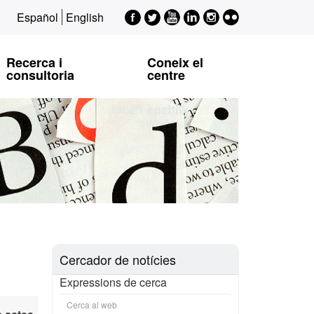
Facebook
Twitter
Youtube
LinkedIn
Instagram
Flickr
Español
English
EPSI
EPSI
EPSI
EPSI
EPSI
Recerca i
Coneix el
consultoria
centre
Cercador de notícies
Expressions de cerca