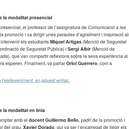
 la modalitat presencial
 presencial, el professor de l’assignatura de
Comunicació a les
la promoció i va dirigir unes paraules d’agraïment i inspiració al
 intervenir els estudiants
Miquel Artigas
(Menció de Seguretat
rdinació de Seguretat Pública) i
Sergi Albir
(Menció de
vada), que van compartir reflexions sobre la seva experiència al
 els esperen. Finalment, va parlar
Oriol Guerrero
, com a
e l'esdeveniment, en aquest enllaç.
la modalitat en línia
 comptar amb el
docent Guillermo Bello
, padrí de la promoció i
or del grau,
Xavier Dorado
, qui va ser l’encarregat de llegir els