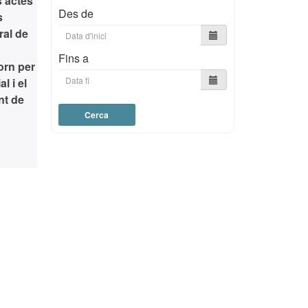
s actes
Des de
s
ral de
Fins a
torn per
l i el
nt de
Cerca