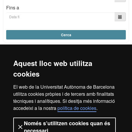
Fins a
Cerca
Aquest lloc web utilitza
Reconeixement internacional de l'excel·lència
cookies
HR
El web de la Universitat Autònoma de Barcelona
utilitza cookies pròpies i de tercers amb finalitats
Excell
tècniques i analítiques. Si desitja més informació
Inici
Avís legal
Política de privacitat
accedeixi a la nostra
política de cookies
.
Protecció de dades
Sobre el web
Només s’utilitzen cookies quan és
Som una universitat capdavantera que imparteix una
necessari
docència de qualitat, diversificada, multidisciplinària i