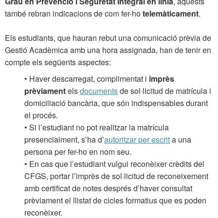
Grau en Prevenció i Seguretat Integral en línia
, aquests
també rebran indicacions de com fer-ho
telemàticament
.
Els estudiants, que hauran rebut una comunicació prèvia de
Gestió Acadèmica amb una hora assignada, han de tenir en
compte els següents aspectes:
• Haver descarregat, complimentat i
imprès
prèviament
els
documents
de sol·licitud de matrícula i
domiciliació bancària, que són indispensables durant
el procés.
• Si l’estudiant no pot realitzar la matrícula
presencialment, s’ha d’
autoritzar per escrit
a una
persona per fer-ho en nom seu.
• En cas que l’estudiant vulgui reconèixer crèdits del
CFGS, portar l’imprès de sol·licitud de reconeixement
amb certificat de notes després d’haver consultat
prèviament el llistat de cicles formatius que es poden
reconèixer.