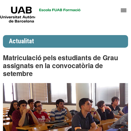
UAB
P
Universitat
Autònoma
p
de
d
Barcelona
el
Actualitat
m
d
Matriculació pels estudiants de Grau
P
assignats en la convocatòria de
i
setembre
S
I