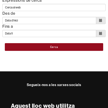
Expressions de cerca
Des de
Fins a
Cerca
Segueix-nos a les xarxes socials
Twitter
YouTube
Instagram
LinkedIn
Facultat
UAB
Aquest lloc web utilitza