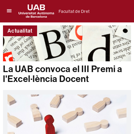
Facultat de Dret
Prem
UAB
per
Universitat
desplegar
Actualitat
Autònoma
el
de
menú
Barcelona
de
Facultat
de
Dret
La UAB convoca el III Premi a
l'Excel·lència Docent