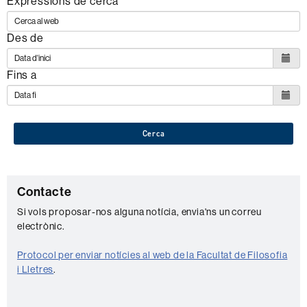
Expressions de cerca
Des de
Fins a
Cerca
C
Contacte
o
Si vols proposar-nos alguna notícia, envia'ns un correu
electrònic.
n
t
Protocol per enviar notícies al web de la Facultat de Filosofia
a
i Lletres
.
c