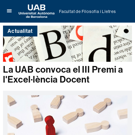
Facultat de Filosofia i Lletres
Prem
UAB
per
Universitat
desplegar
Actualitat
Autònoma
el
de
menú
Barcelona
de
Facultat
de
Filosofia
La UAB convoca el III Premi a
i
Lletres
l'Excel·lència Docent