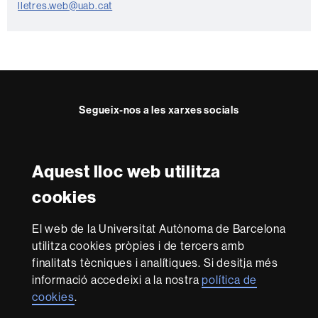
t
lletres.web@uab.cat
e
Segueix-nos a les xarxes socials
Instagram
Twitter
Facebook
Youtube
LinkedIn
FFL
FFL
FFL
FFL
UAB
Aquest lloc web utilitza
Reconeixement internacional de l'excel·lència
cookies
HR
Excellence
El web de la Universitat Autònoma de Barcelona
in
Research
utilitza cookies pròpies i de tercers amb
-
Amb el finançament de
finalitats tècniques i analítiques. Si desitja més
Euraxess
informació accedeixi a la nostra
política de
cookies
.