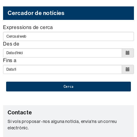
dels
següents
Cercador de notícies
ODS
Expressions de cerca
Des de
Fins a
Cerca
C
Contacte
o
Si vols proposar-nos alguna notícia, envia'ns un correu
electrònic.
n