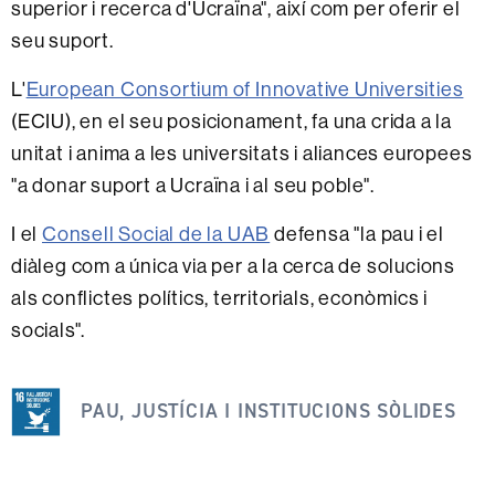
superior i recerca d'Ucraïna", així com per oferir el
seu suport.
L'
European Consortium of Innovative Universities
(ECIU), en el seu posicionament, fa una crida a la
unitat i anima a les universitats i aliances europees
"a donar suport a Ucraïna i al seu poble".
I el
Consell Social de la UAB
defensa "la pau i el
diàleg com a única via per a la cerca de solucions
als conflictes polítics, territorials, econòmics i
socials".
Aquesta
PAU, JUSTÍCIA I INSTITUCIONS SÒLIDES
notícia
s'emmarca
dins