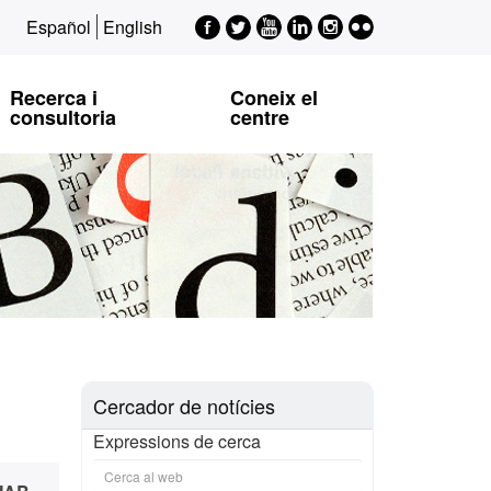
Facebook
Twitter
Youtube
LinkedIn
Instagram
Flickr
Español
English
EPSI
EPSI
EPSI
EPSI
EPSI
Recerca i
Coneix el
consultoria
centre
Cercador de notícies
Expressions de cerca