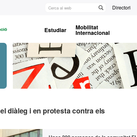
Cerca
Directori
al
U
web
A
Mobilitat
Estudiar
B
Internacional
l diàleg i en protesta contra els