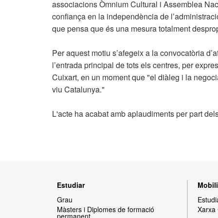
associacions Òmnium Cultural i Assemblea Nacio
confiança en la independència de l’administraci
que pensa que és una mesura totalment desprop
Per aquest motiu s’afegeix a la convocatòria d’
l’entrada principal de tots els centres, per exp
Cuixart, en un moment que "el diàleg i la negoci
viu Catalunya."
L'acte ha acabat amb aplaudiments per part dels
Mapa
Estudiar
Mobili
web
Grau
Estudi
Màsters i Diplomes de formació
Xarxa
permanent