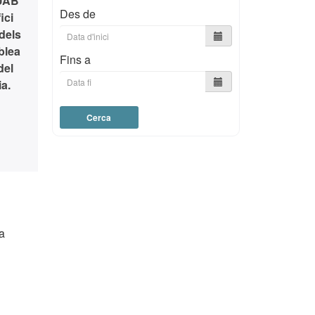
FUAB
Des de
ici
dels
blea
Fins a
del
ia.
Cerca
ma