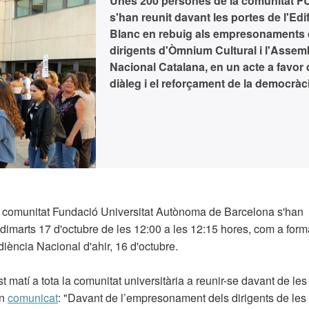
Unes 200 persones de la comunitat 
s'han reunit davant les portes de l'Edif
Blanc en rebuig als empresonaments 
dirigents d'Òmnium Cultural i l'Assem
Nacional Catalana, en un acte a favor 
diàleg i el reforçament de la democràc
a comunitat Fundació Universitat Autònoma de Barcelona s'han
el dimarts 17 d'octubre de les 12:00 a les 12:15 hores, com a for
iència Nacional d'ahir, 16 d'octubre.
atí a tota la comunitat universitària a reunir-se davant de les
un
comunicat
: "Davant de l’empresonament dels dirigents de les