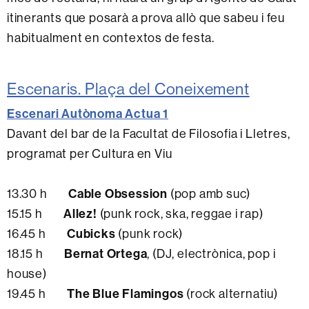
itinerants que posarà a prova allò que sabeu i feu
habitualment en contextos de festa.
Escenaris. Plaça del Coneixement
Escenari Autònoma Actua 1
Davant del bar de la Facultat de Filosofia i Lletres,
programat per Cultura en Viu
Cable Obsession
13.30 h
(pop amb suc)
Allez!
15.15 h
(punk rock, ska, reggae i rap)
Cubicks
16.45 h
(punk rock)
Bernat Ortega
18.15 h
, (DJ, electrònica, pop i
house)
The Blue Flamingos
19.45 h
(rock alternatiu)