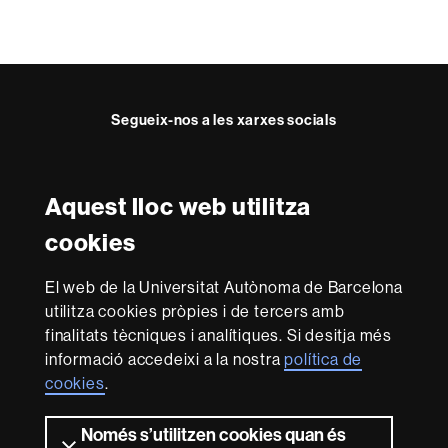
Segueix-nos a les xarxes socials
Twitter
Instagram
Aquest lloc web utilitza
Reconeixement internacional de l'excel·lència
cookies
HR
Excellence
El web de la Universitat Autònoma de Barcelona
in
Research
utilitza cookies pròpies i de tercers amb
-
Amb el finançament de
finalitats tècniques i analítiques. Si desitja més
Euraxess
informació accedeixi a la nostra
política de
cookies
.
Sobre
Només s’utilitzen cookies quan és
aquest