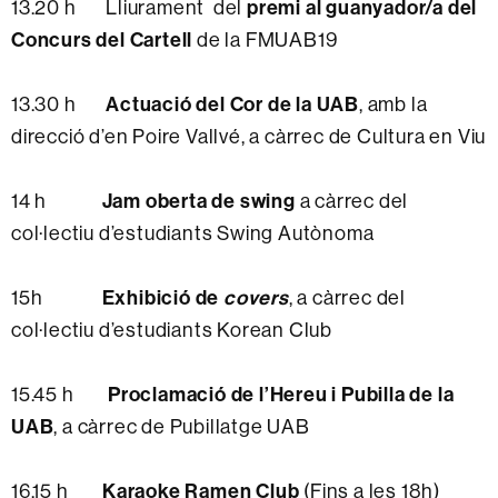
premi al guanyador/a del
13.20 h Lliurament del
Concurs del Cartell
de la FMUAB19
Actuació del Cor de la UAB
13.30 h
, amb la
direcció d’en Poire Vallvé, a càrrec de Cultura en Viu
Jam oberta de swing
14 h
a càrrec del
col·lectiu d’estudiants Swing Autònoma
Exhibició de
covers
15h
, a càrrec del
col·lectiu d’estudiants Korean Club
Proclamació de l’Hereu i Pubilla de la
15.45 h
UAB
, a càrrec de Pubillatge UAB
Karaoke Ramen Club
16.15 h
(Fins a les 18h)