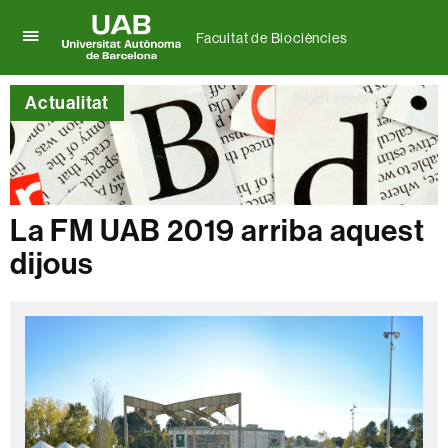
Facultat de Biociències
Prem
UAB
per
Universitat
desplegar
Actualitat
Autònoma
el
de
menú
Barcelona
de
Facultat
de
Biociències
La FM UAB 2019 arriba aquest
dijous