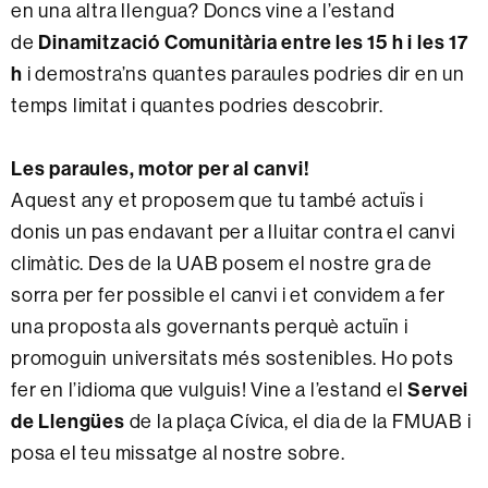
en una altra llengua? Doncs vine a l’estand
Dinamització Comunitària
entre les 15 h i les 17
de
h
i demostra’ns quantes paraules podries dir en un
temps limitat i quantes podries descobrir.
Les paraules, motor per al canvi!
Aquest any et proposem que tu també actuïs i
donis un pas endavant per a lluitar contra el canvi
climàtic. Des de la UAB posem el nostre gra de
sorra per fer possible el canvi i et convidem a fer
una proposta als governants perquè actuïn i
promoguin universitats més sostenibles. Ho pots
Servei
fer en l’idioma que vulguis! Vine a l’estand el
de Llengües
de la plaça Cívica, el dia de la FMUAB i
posa el teu missatge al nostre sobre.