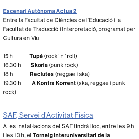
Escenari Autònoma Actua 2
Entre la Facultat de Ciències de l’Educació i la
Facultat de Traducció i Interpretació, programat per
Cultura en Viu
Tupé
15 h
(rock´n´roll)
Skoria
16.30 h
(punk rock)
Reclutes
18 h
(reggae i ska)
A Kontra Korrent
19.30 h
(ska, reggae i punk
rock)
SAF, Servei d’Activitat Física
A les instal·lacions del SAF tindrà lloc, entre les 9 h
Torneig interuniversitari de la
i les 13 h, el