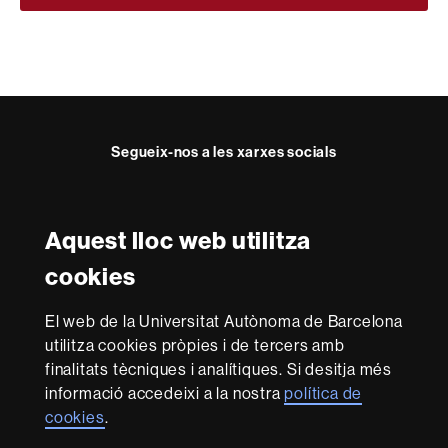
Segueix-nos a les xarxes socials
Twitter
YouTube
Instagram
LinkedIn
Facultat
UAB
Aquest lloc web utilitza
Reconeixement internacional de l'excel·lència
Dret
cookies
HR
Excellence
El web de la Universitat Autònoma de Barcelona
in
utilitza cookies pròpies i de tercers amb
Research
Amb el finançament de
-
finalitats tècniques i analítiques. Si desitja més
Euraxess
informació accedeixi a la nostra
política de
cookies
.