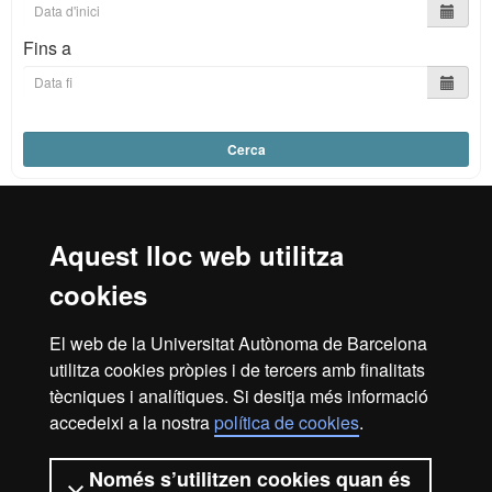
Fins a
Cerca
Aquest lloc web utilitza
Reconeixement internacional de l'excel·lència
cookies
HR
El web de la Universitat Autònoma de Barcelona
utilitza cookies pròpies i de tercers amb finalitats
Excell
tècniques i analítiques. Si desitja més informació
Inici
Avís legal
Política de privacitat
accedeixi a la nostra
política de cookies
.
Protecció de dades
Sobre el web
Només s’utilitzen cookies quan és
Som una universitat capdavantera que imparteix una