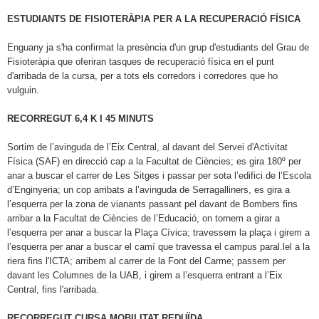
ESTUDIANTS DE FISIOTERÀPIA PER A LA RECUPERACIÓ FÍSICA
Enguany ja s'ha confirmat la presència d'un grup d'estudiants del Grau de
Fisioteràpia que oferiran tasques de recuperació física en el punt
d'arribada de la cursa, per a tots els corredors i corredores que ho
vulguin.
RECORREGUT 6,4 K I 45 MINUTS
Sortim de l’avinguda de l’Eix Central, al davant del Servei d'Activitat
Física (SAF) en direcció cap a la Facultat de Ciències; es gira 180º per
anar a buscar el carrer de Les Sitges i passar per sota l’edifici de l’Escola
d’Enginyeria; un cop arribats a l’avinguda de Serragalliners, es gira a
l’esquerra per la zona de vianants passant pel davant de Bombers fins
arribar a la Facultat de Ciències de l’Educació, on tornem a girar a
l’esquerra per anar a buscar la Plaça Cívica; travessem la plaça i girem a
l’esquerra per anar a buscar el camí que travessa el campus paral.lel a la
riera fins l'ICTA; arribem al carrer de la Font del Carme; passem per
davant les Columnes de la UAB, i girem a l’esquerra entrant a l’Eix
Central, fins l'arribada.
RECORREGUT CURSA MOBILITAT REDUÏDA