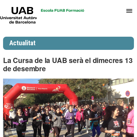
UAB
P
Universitat
Autònoma
p
de
d
Barcelona
el
Actualitat
m
d
La Cursa de la UAB serà el dimecres 13
P
de desembre
i
S
I