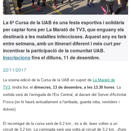
La 6ª Cursa de la UAB és una festa esportiva i solidària
per captar fons per La Marató de TV3, que enguany els
destinarà a les malalties infeccioses. Aquest any es farà
entre setmana, amb un itinerari diferent i més curt per
incentivar la participació de la comunitat UAB.
Inscripcions
fins el dilluns, 11 de desembre.
22/11/2017
La sisena edició de la Cursa de la UAB en suport de
La Marató de
TV3
, tindrà lloc el
dimecres, 13 de desembre, a les 13.30 hores
. La
sortida serà de l'avinguda de l'Eix Central, al davant del Servei d'Activitat
Física (on hi haurà avituallament a l'arribada, guarda roba, vestidors i
dutxes).
El recorregut de la cursa serà de 6,2 km., és a dir, dues voltes a un
circuit de 3,2 km. La caminada serà una volta al circuit de 3,2 km., d'uns