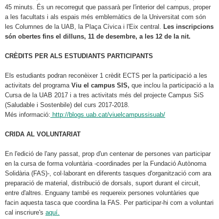
45 minuts. És un recorregut que passarà per l'interior del campus, proper
a les facultats i als espais més emblemàtics de la Universitat com són
les Columnes de la UAB, la Plaça Cívica i l'Eix central.
Les inscripcions
són obertes fins el dilluns, 11 de desembre, a les 12 de la nit.
CRÈDITS PER ALS ESTUDIANTS PARTICIPANTS
Els estudiants podran reconèixer 1 crèdit ECTS per la participació a les
activitats del programa
Viu el campus SIS,
que inclou la participació a la
Cursa de la UAB 2017 i a tres activitats més del projecte Campus SiS
(Saludable i Sostenbile) del curs 2017-2018.
Més informació:
http://blogs.uab.cat/viuelcampussisuab/
CRIDA AL VOLUNTARIAT
En l'edició de l'any passat, prop d'un centenar de persones van participar
en la cursa de forma voluntària -coordinades per la Fundació Autònoma
Solidària (FAS)-, col·laborant en diferents tasques d'organització com ara
preparació de material, distribució de dorsals, suport durant el circuit,
entre d'altres. Enguany també es requereix persones voluntàries que
facin aquesta tasca que coordina la FAS. Per participar-hi com a voluntari
cal inscriure's
aquí.