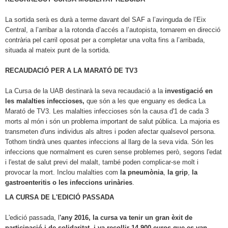
La sortida serà es durà a terme davant del SAF a l’avinguda de l’Eix
Central, a l’arribar a la rotonda d’accés a l’autopista, tornarem en direcció
contrària pel carril oposat per a completar una volta fins a l’arribada,
situada al mateix punt de la sortida.
RECAUDACIÓ PER A LA MARATÓ DE TV3
La Cursa de la UAB destinarà la seva recaudació a la
investigació en
les malalties infeccioses,
que són a les que enguany es dedica La
Marató de TV3. Les malalties infeccioses són la causa d'1 de cada 3
morts al món i són un problema important de salut pública. La majoria es
transmeten d'uns individus als altres i poden afectar qualsevol persona.
Tothom tindrà unes quantes infeccions al llarg de la seva vida. Són les
infeccions que normalment es curen sense problemes però, segons l'edat
i l'estat de salut previ del malalt, també poden complicar-se molt i
provocar la mort. Inclou malalties com
la pneumònia
,
la grip
,
la
gastroenteritis o les infeccions urinàries
.
LA CURSA DE L'EDICIÓ PASSADA
L'edició passada, l
'any 2016, la cursa va tenir un gran èxit de
participació i de solidaritat, i va recollir 14.900 euros que es van