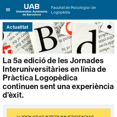
Facultat de Psicologia i de
Logopèdia
Prem
UAB
per
Universitat
desplegar
Actualitat
Autònoma
el
de
menú
Barcelona
de
Facultat
de
Psicologia
La 5a edició de les Jornades
i
Interuniversitàries en línia de
de
Logopèdia
Pràctica Logopèdica
continuen sent una experiència
d'èxit.