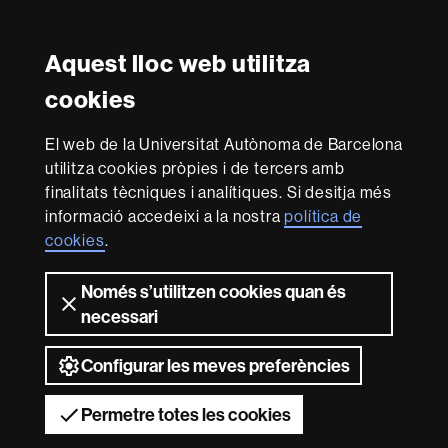
Facebook
Twitter
Instagram
Aquest lloc web utilitza
Reconeixement internacional de l'excel·lència
cookies
HR
Excellence
El web de la Universitat Autònoma de Barcelona
in
utilitza cookies pròpies i de tercers amb
Research
Amb el finançament de
-
finalitats tècniques i analítiques. Si desitja més
Euraxess
informació accedeixi a la nostra
política de
cookies
.
Sobre
Només s’utilitzen cookies quan és
aquest
necessari
web
Avís legal
Protecció de dades
Sobre el
web
Accessibilitat web
Mapa del web UAB
Configurar les meves preferències
2026 Universitat Autònoma de Barcelona
Permetre totes les cookies