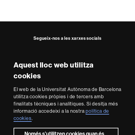
Segueix-nos a les xarxes socials
Facebook
Twitter
Instagram
Aquest lloc web utilitza
Reconeixement internacional de l'excel·lència
cookies
HR
Excellence
El web de la Universitat Autònoma de Barcelona
in
utilitza cookies pròpies i de tercers amb
Research
Amb el finançament de
-
finalitats tècniques i analítiques. Si desitja més
Euraxess
informació accedeixi a la nostra
política de
cookies
.
Sobre
Només s’utilitzen cookies quan és