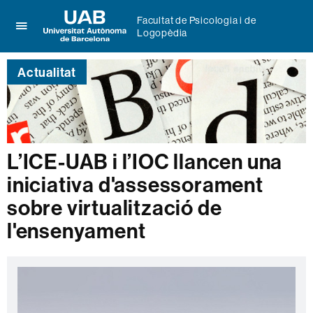
Facultat de Psicologia i de
Logopèdia
Prem
UAB
per
Universitat
desplegar
Actualitat
Autònoma
el
de
menú
Barcelona
de
Facultat
de
Psicologia
L’ICE-UAB i l’IOC llancen una
i
iniciativa d'assessorament
de
Logopèdia
sobre virtualització de
l'ensenyament