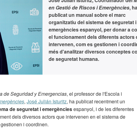
José Julián Isturitz, Coordinador del
M
en Gestió de Riscos i Emergències
, h
publicat un manual sobre el marc
organitzatiu del sistema de seguretat i
emergències espanyol, per donar a co
el funcionament dels diferents actors 
intervenen, com es gestionen i coordi
més d'analitzar diversos conceptes c
de seguretat humana.
ma de Seguridad y Emergencias
, el professor de l'Escola i
Emergències
,
José Julián Isturitz
, ha publicat recentment un
ema de seguretat i emergències
espanyol, i de les diferentes
ment dels diversos actors que intervenen en el sistema de
s gestionen i coordinen.