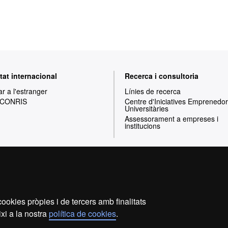
tat internacional
Recerca i consultoria
ar a l'estranger
Línies de recerca
 CONRIS
Centre d'Iniciatives Emprenedo
Universitàries
Assessorament a empreses i
institucions
Inici
Avís legal
Política de privacitat
P
ookies pròpies i de tercers amb finalitats
Som una universitat capdavantera que imparteix una docènc
xi a la nostra
política de cookies
.
i flexible, ajustada a les necessitats de la societa
coneixement. La UAB és reconeguda internacionalment per