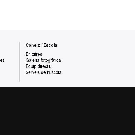
Coneix l'Escola
En xifres
res
Galeria fotogràfica
Equip directiu
Serveis de l'Escola
rotecció de dades
Sobre el web
ia de qualitat, diversificada, multidisciplinària
t i adaptada als nous models de l'Europa del
 la qualitat i el caràcter innovador de la seva