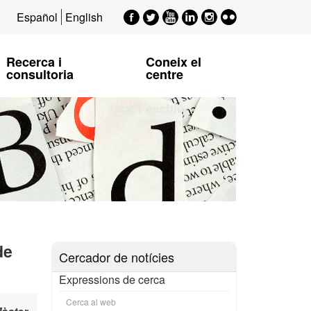
Facebook
Twitter
Youtube
LinkedIn
Instagram
Flickr
Español
English
EPSI
EPSI
EPSI
EPSI
EPSI
Recerca i
Coneix el
consultoria
centre
de
Cercador de notícies
Expressions de cerca