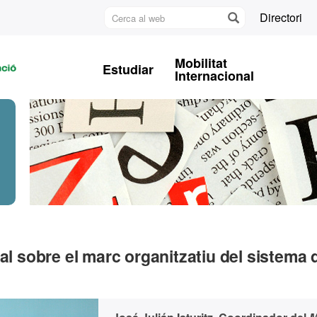
Cerca
Directori
al
U
web
A
Mobilitat
Estudiar
B
Internacional
al sobre el marc organitzatiu del sistema 