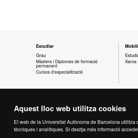
Mapa
Estudiar
Mobili
web
Grau
Estudi
Màsters i Diplomes de formació
Xarxa
permanent
Cursos d'especialització
Aquest lloc web utilitza cookies
Reconeixement internacional de l'excel·lència
HR
El web de la Universitat Autònoma de Barcelona utilitza c
tècniques i analítiques. Si desitja més informació accedei