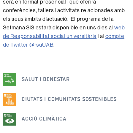
serà en format presencial i que oferirà
conferències, tallers i activitats relacionades amb
els seus àmbits d’actuació. El programa de la
Setmana SiS estarà disponible en uns dies al
web
de Responsabilitat social universitària
i al
compte
de Twitter @rsuUAB
.
Aquesta
notícia
SALUT I BENESTAR
s'emmarca
dins
CIUTATS I COMUNITATS SOSTENIBLES
dels
següents
ACCIÓ CLIMÀTICA
ODS