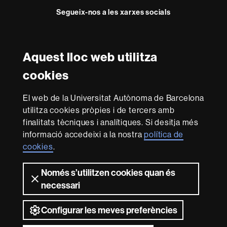
Segueix-nos a les xarxes socials
Facebook
Twitter
Instagram
Aquest lloc web utilitza
Reconeixement internacional de l'excel·lència
cookies
HR
Excellence
El web de la Universitat Autònoma de Barcelona
in
utilitza cookies pròpies i de tercers amb
Research
Amb el finançament de
-
finalitats tècniques i analítiques. Si desitja més
Euraxess
informació accedeixi a la nostra
política de
cookies
.
Sobre
Només s’utilitzen cookies quan és
aquest
necessari
web
Avís legal
Protecció de dades
Sobre el
web
Accessibilitat web
Mapa del web UAB
Configurar les meves preferències
2026 Universitat Autònoma de Barcelona