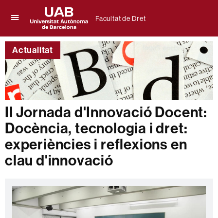
Facultat de Dret
Prem
UAB
per
Universitat
desplegar
Actualitat
Autònoma
el
de
menú
Barcelona
de
Facultat
de
Dret
II Jornada d'Innovació Docent:
Docència, tecnologia i dret:
experiències i reflexions en
clau d'innovació