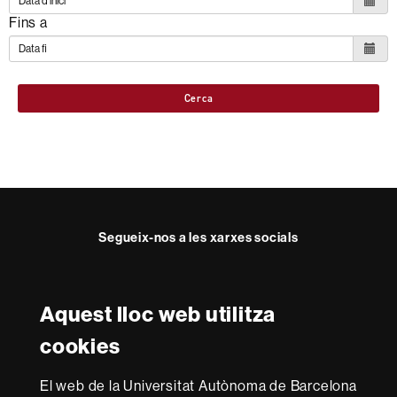
Fins a
Cerca
Segueix-nos a les xarxes socials
Twitter
YouTube
Instagram
LinkedIn
Facultat
UAB
Aquest lloc web utilitza
Reconeixement internacional de l'excel·lència
Dret
cookies
HR
Excellence
El web de la Universitat Autònoma de Barcelona
in