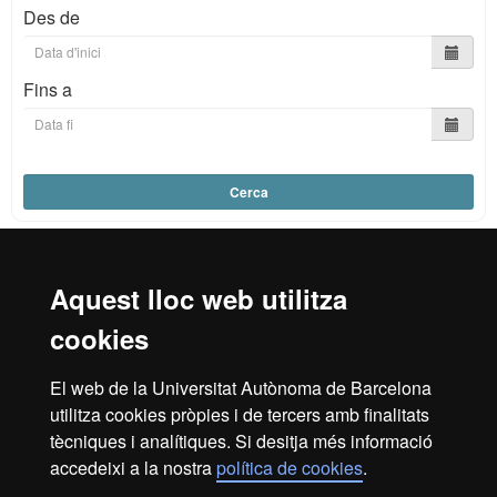
Des de
Fins a
Cerca
Aquest lloc web utilitza
Reconeixement internacional de l'excel·lència
cookies
HR
El web de la Universitat Autònoma de Barcelona
utilitza cookies pròpies i de tercers amb finalitats
Excell
tècniques i analítiques. Si desitja més informació
Inici
Avís legal
Política de privacitat
accedeixi a la nostra
política de cookies
.
Protecció de dades
Sobre el web