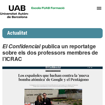
UAB
P
Universitat
Autònoma
p
de
d
Barcelona
el
Actualitat
m
d
El Confidencial
publica un reportatge
P
sobre els dos professors membres de
i
l’ICRAC
S
I