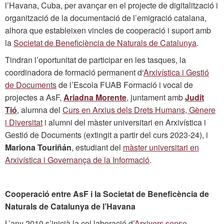
l’Havana, Cuba, per avançar en el projecte de digitalització i
organització de la documentació de l’emigració catalana,
alhora que estableixen vincles de cooperació i suport amb
la
Societat de Beneficiència de Naturals de Catalunya
.
Tindran l’oportunitat de participar en les tasques, la
coordinadora de formació permanent d‘
Arxivística i Gestió
de Documents
de l’Escola FUAB Formació i vocal de
projectes a AsF,
Ariadna Morente
, juntament amb
Judit
Tió
, alumna del
Curs en Arxius dels Drets Humans, Gènere
i Diversitat
i alumni del màster universitari en Arxivística i
Gestió de Documents (extingit a partir del curs 2023-24), i
Mariona Touriñán
, estudiant del
màster universitari en
Arxivística i Governança de la Informació
.
Cooperació entre AsF i la Societat de Beneficència de
Naturals de Catalunya de l’Havana
L’any 2010 s’inicià la col·laboració d’
Arxivers sense