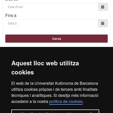
Fins a
Cerca
Aquest lloc web utilitza
Reconeixement internacional de l'excel·lència
cookies
HR
El web de la Universitat Autònoma de Barcelona
utilitza cookies pròpies i de tercers amb finalitats
Excell
tècniques i analítiques. Si desitja més informació
Inici
Avís Legal
Política de privacitat
accedeixi a la nostra
política de cookies
.
Protecció de dades
Sobre el web