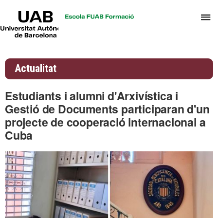
UAB
P
Universitat
Autònoma
p
de
d
Barcelona
el
Actualitat
m
d
Estudiants i alumni d'Arxivística i
A
Gestió de Documents participaran d'un
i
projecte de cooperació internacional a
G
Cuba
d
D