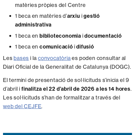
matèries pròpies del Centre
1 beca en matèries d’
arxiu
i
gestió
administrativa
1 beca en
biblioteconomia
i
documentació
1 beca en
comunicació
i
difusió
Les
bases
i la
convocatòria
es poden consultar al
Diari Oficial de la Generalitat de Catalunya (DOGC).
El termini de presentació de sol·licituds s’inicia el 9
d’abril i
finalitza el 22 d’abril de 2026 a les 14 hores
.
Les sol·licituds s’han de formalitzar a través del
web del CEJFE
.