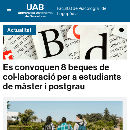
Facultat de Psicologia i de
Logopèdia
Prem
UAB
per
Universitat
desplegar
Actualitat
Autònoma
el
de
menú
Barcelona
de
Facultat
de
Psicologia
Es convoquen 8 beques de
i
col·laboració per a estudiants
de
Logopèdia
de màster i postgrau