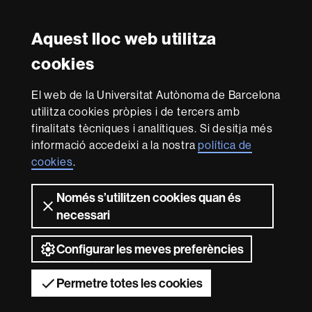
Facebook
Twitter
Instagram
Aquest lloc web utilitza
Reconeixement internacional de l'excel·lència
cookies
HR
Excellence
El web de la Universitat Autònoma de Barcelona
in
utilitza cookies pròpies i de tercers amb
Research
Amb el finançament de
-
finalitats tècniques i analítiques. Si desitja més
Euraxess
informació accedeixi a la nostra
política de
cookies
.
Sobre
Només s’utilitzen cookies quan és
aquest
necessari
web
Avís legal
Protecció de dades
Sobre el
web
Accessibilitat web
Mapa del web UAB
Configurar les meves preferències
2026 Universitat Autònoma de Barcelona
Permetre totes les cookies