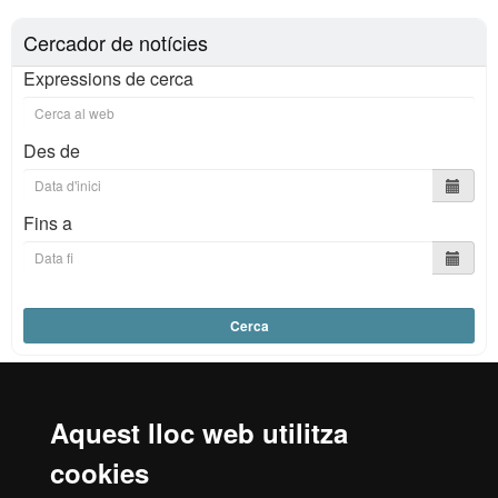
Cercador de notícies
Expressions de cerca
Des de
Fins a
Cerca
Aquest lloc web utilitza
Reconeixement internacional de l'excel·lència
cookies