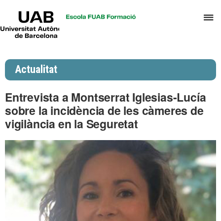
UAB
P
Universitat
Autònoma
p
de
d
Barcelona
el
Actualitat
m
d
Entrevista a Montserrat Iglesias-Lucía
P
sobre la incidència de les càmeres de
i
vigilància en la Seguretat
S
I