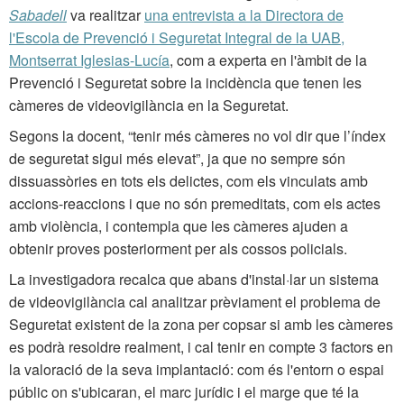
Sabadell
va realitzar
una entrevista a la Directora de
l'Escola de Prevenció i Seguretat Integral de la UAB,
Montserrat Iglesias-Lucía
, com a experta en l'àmbit de la
Prevenció i Seguretat sobre la incidència que tenen les
càmeres de videovigilància en la Seguretat.
Segons la docent, “tenir més càmeres no vol dir que l’índex
de seguretat sigui més elevat”, ja que no sempre són
dissuassòries en tots els delictes, com els vinculats amb
accions-reaccions i que no són premeditats, com els actes
amb violència, i contempla que les càmeres ajuden a
obtenir proves posteriorment per als cossos policials.
La investigadora recalca que abans d'instal·lar un sistema
de videovigilància cal analitzar prèviament el problema de
Seguretat existent de la zona per copsar si amb les càmeres
es podrà resoldre realment, i cal tenir en compte 3 factors en
la valoració de la seva implantació: com és l'entorn o espai
públic on s'ubicaran, el marc jurídic i el marge que té la