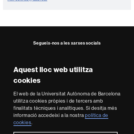
e
Segueix-nos a les xarxes socials
Instagram
Twitter
Facebook
Youtube
LinkedIn
FFL
FFL
FFL
FFL
UAB
Aquest lloc web utilitza
Reconeixement internacional de l'excel·lència
cookies
HR
Excellence
El web de la Universitat Autònoma de Barcelona
in
utilitza cookies pròpies i de tercers amb
Research
Amb el finançament de
-
finalitats tècniques i analítiques. Si desitja més
Euraxess
informació accedeixi a la nostra
política de
cookies
.
Sobre