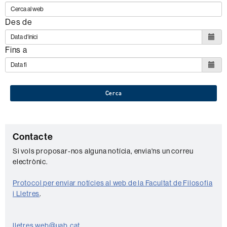
Des de
Fins a
Cerca
C
Contacte
o
Si vols proposar-nos alguna notícia, envia'ns un correu
electrònic.
n
t
Protocol per enviar notícies al web de la Facultat de Filosofia
a
i Lletres
.
c
t
lletres.web@uab.cat