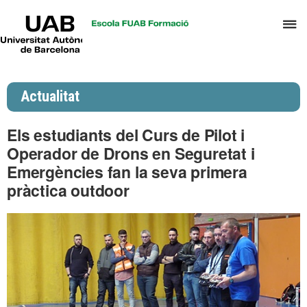
UAB
P
Universitat
Autònoma
p
de
d
Barcelona
el
Actualitat
m
d
Els estudiants del Curs de Pilot i
P
Operador de Drons en Seguretat i
i
Emergències fan la seva primera
S
pràctica outdoor
I