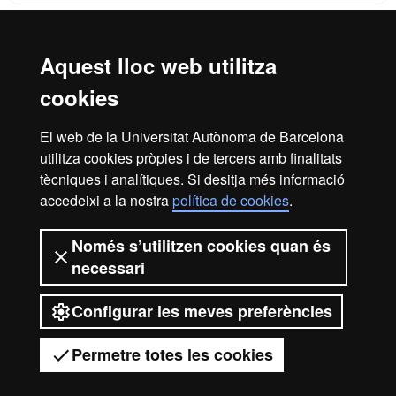
Aquest lloc web utilitza
Reconeixement internacional de l'excel·lència
cookies
HR
El web de la Universitat Autònoma de Barcelona
utilitza cookies pròpies i de tercers amb finalitats
Excell
tècniques i analítiques. Si desitja més informació
Inici
Avís legal
Política de privacitat
accedeixi a la nostra
política de cookies
.
Protecció de dades
Sobre el web
Només s’utilitzen cookies quan és
in
Som una universitat capdavantera que imparteix una
necessari
docència de qualitat, diversificada, multidisciplinària i
flexible, ajustada a les necessitats de la societat i adaptada
als nous models de l'Europa del coneixement. La UAB és
Configurar les meves preferències
Resea
reconeguda internacionalment per la qualitat i el caràcter
innovador de la seva recerca.
Permetre totes les cookies
2026 Universitat Autònoma de Barcelona