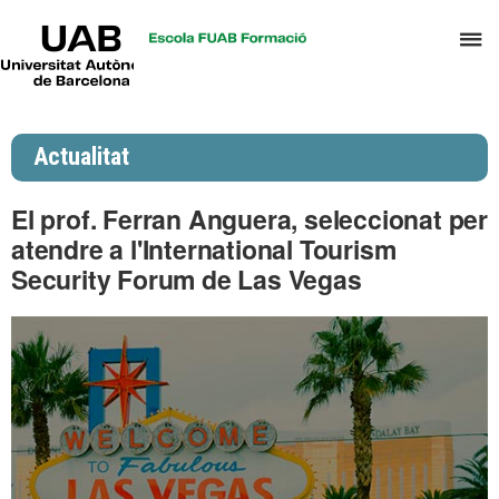
UAB
P
Universitat
Autònoma
p
de
d
Barcelona
el
Actualitat
m
d
El prof. Ferran Anguera, seleccionat per
P
atendre a l'International Tourism
i
Security Forum de Las Vegas
S
I