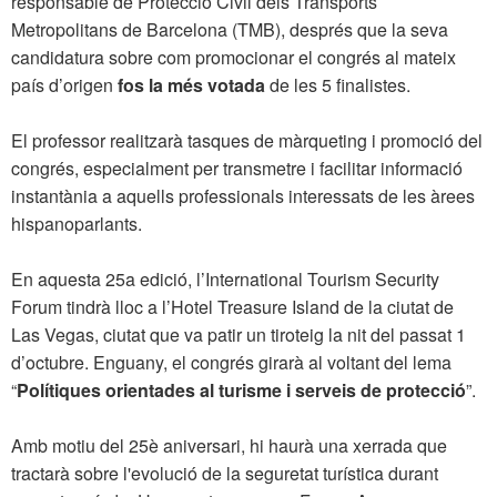
responsable de Protecció Civil dels Transports
Metropolitans de Barcelona (TMB), després que la seva
candidatura sobre com promocionar el congrés al mateix
país d’origen
fos la més votada
de les 5 finalistes.
El professor realitzarà tasques de màrqueting i promoció del
congrés, especialment per transmetre i facilitar informació
instantània a aquells professionals interessats de les àrees
hispanoparlants.
En aquesta 25a edició, l’International Tourism Security
Forum tindrà lloc a l’Hotel Treasure Island de la ciutat de
Las Vegas, ciutat que va patir un tiroteig la nit del passat 1
d’octubre. Enguany, el congrés girarà al voltant del lema
“
Polítiques orientades al turisme i serveis de protecció
”.
Amb motiu del 25è aniversari, hi haurà una xerrada que
tractarà sobre l'evolució de la seguretat turística durant