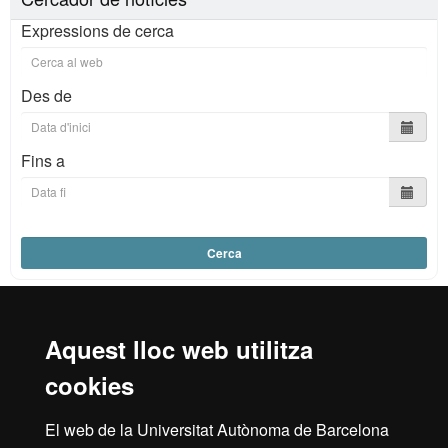
Expressions de cerca
Des de
Fins a
Cerca
Aquest lloc web utilitza
Reconeixement internacional de l'excel·lència
cookies
HR
El web de la Universitat Autònoma de Barcelona