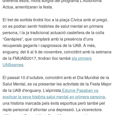
diferents estils, molts sorgits del programa L'Autònoma
Actua, amenitzaran la festa.
El tret de sortida tindrà lloc a la plaça Cívica amb el pregó,
on es podran sentir històries de salut mental en primera
persona, i la ja tradicional actuació castellera de la colla
“Ganàpies”, que comptarà amb la presència d’uns
recuperats gegants i capgrossos de la UAB. A més,
enguany, del 6 al 9 de novembre, coincidint amb la setmana
de la FMUAB2017, tindran lloc també
els primers
UABgames
.
El passat 10 d’octubre, coincidint amb el Dia Mundial de la
Salut Mental, es va presentar les activitats de la Festa Major
de la UAB d'enguany. L’alpinista
Edurne Pasaban va
explicar la seva història salut mental en primera persona
,
una història marcada pels èxits esportius però també pel
repte personal d’afrontar una depressió. La vicerectora