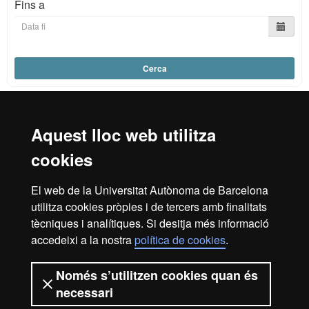
Fins a
Cerca
Aquest lloc web utilitza
Reconeixement internacional de l'excel·lència
cookies
HR
El web de la Universitat Autònoma de Barcelona
utilitza cookies pròpies i de tercers amb finalitats
Excell
tècniques i analítiques. Si desitja més informació
Inici
Avís legal
Política de privacitat
accedeixi a la nostra
política de cookies
.
Protecció de dades
Sobre el web
Només s’utilitzen cookies quan és
in
Som una universitat capdavantera que imparteix una
necessari
docència de qualitat, diversificada, multidisciplinària i