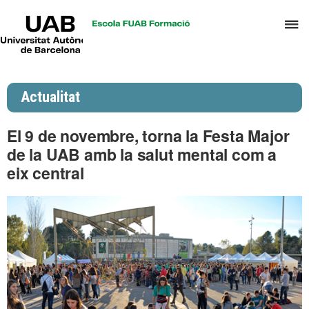
UAB
P
Universitat
Autònoma
p
de
d
Barcelona
el
Actualitat
m
d
El 9 de novembre, torna la Festa Major
P
de la UAB amb la salut mental com a
i
eix central
S
I