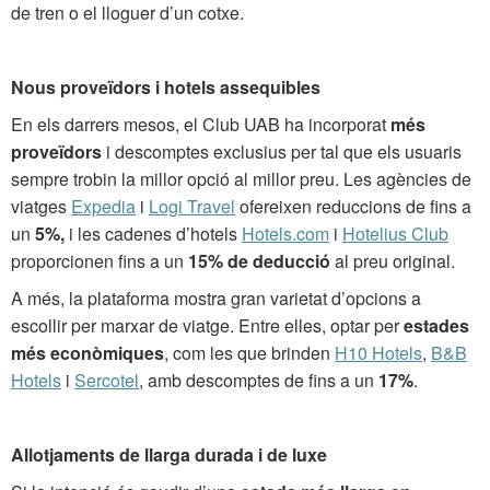
de tren o el lloguer d’un cotxe.
Nous proveïdors i hotels assequibles
En els darrers mesos, el Club UAB ha incorporat
més
proveïdors
i descomptes exclusius per tal que els usuaris
sempre trobin la millor opció al millor preu. Les agències de
viatges
Expedia
i
Logi Travel
ofereixen reduccions de fins a
un
5%,
i les cadenes d’hotels
Hotels.com
i
Hotelius Club
proporcionen fins a un
15% de deducció
al preu original.
A més, la plataforma mostra gran varietat d’opcions a
escollir per marxar de viatge. Entre elles, optar per
estades
més econòmiques
, com les que brinden
H10 Hotels
,
B&B
Hotels
i
Sercotel
, amb descomptes de fins a un
17%
.
Allotjaments de llarga durada i de luxe