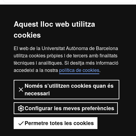
Aquest lloc web utilitza
Reconeixement internacional de l'excel·lència
cookies
HR
El web de la Universitat Autònoma de Barcelona
utilitza cookies pròpies i de tercers amb finalitats
Excell
tècniques i analítiques. Si desitja més informació
Inici
Avís legal
Política de privacitat
accedeixi a la nostra
política de cookies
.
Protecció de dades
Sobre el web
Només s’utilitzen cookies quan és
in
Som una universitat capdavantera que imparteix una
necessari
docència de qualitat, diversificada, multidisciplinària i
flexible, ajustada a les necessitats de la societat i adaptada
als nous models de l'Europa del coneixement. La UAB és
Configurar les meves preferències
Resea
reconeguda internacionalment per la qualitat i el caràcter
innovador de la seva recerca.
Permetre totes les cookies
2026 Universitat Autònoma de Barcelona