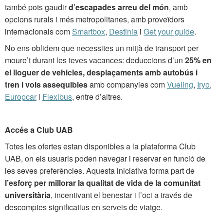
també pots gaudir
d’escapades arreu del món
, amb
opcions rurals i més metropolitanes, amb proveïdors
internacionals com
Smartbox
,
Destinia
i
Get your guide
.
No ens oblidem que necessites un mitjà de transport per
moure’t durant les teves vacances: deduccions d’un
25% en
el lloguer de vehicles, desplaçaments amb autobús i
tren i vols assequibles
amb companyies com
Vueling
,
Iryo
,
Europcar
i
Flexibus
, entre d’altres.
Accés a Club UAB
Totes les ofertes estan disponibles a la plataforma Club
UAB, on els usuaris poden navegar i reservar en funció de
les seves preferències. Aquesta iniciativa forma part de
l’esforç per millorar la qualitat de vida de la comunitat
universitària
, incentivant el benestar i l’oci a través de
descomptes significatius en serveis de viatge.