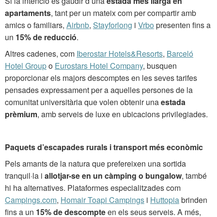
Si la intenció és gaudir d’una
estada més llarga en
apartaments
, tant per un mateix com per compartir amb
amics o familiars,
Airbnb
,
Stayforlong
i
Vrbo
presenten fins a
un
15% de reducció
.
Altres cadenes, com
Iberostar Hotels&Resorts
,
Barceló
Hotel Group
o
Eurostars Hotel Company
, busquen
proporcionar els majors descomptes en les seves tarifes
pensades expressament per a aquelles persones de la
comunitat universitària que volen obtenir una
estada
prèmium
, amb serveis de luxe en ubicacions privilegiades.
Paquets d’escapades rurals i transport més econòmic
Pels amants de la natura que prefereixen una sortida
tranquil·la i
allotjar-se en un càmping o bungalow
, també
hi ha alternatives. Plataformes especialitzades com
Campings.com
,
Homair Toapi Campings
i
Huttopia
brinden
fins a un
15% de descompte
en els seus serveis. A més,