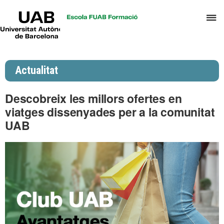
UAB
P
Universitat
Autònoma
p
de
d
Barcelona
el
Actualitat
m
d
Descobreix les millors ofertes en
P
viatges dissenyades per a la comunitat
i
UAB
S
I