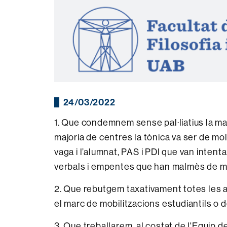
24/03/2022
1. Que condemnem sense pal·liatius la ma
majoria de centres la tònica va ser de mo
vaga i l’alumnat, PAS i PDI que van intent
verbals i empentes que han malmès de ma
2. Que rebutgem taxativament totes les ac
el marc de mobilitzacions estudiantils o d
3. Que treballarem al costat de l'Equip d