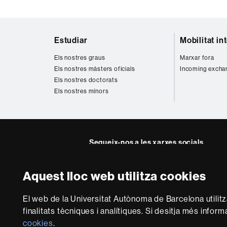
Mapa
Estudiar
Mobilitat in
web
Els nostres graus
Marxar fora
Els nostres màsters oficials
Incoming excha
Els nostres doctorats
Els nostres mínors
Segueix-nos a les xarxes socials
Instagram
Twitter
Facebook
Youtub
Lin
Aquest lloc web utilitza cookies
FFL
FFL
FFL
FFL
UA
Sobre
El web de la Universitat Autònoma de Barcelona utilit
aquest
finalitats tècniques i analítiques. Si desitja més infor
web
Avís legal
P
cookies
.