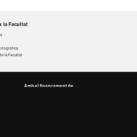
 la Facultat
es
fotogràfica
de la Facultat
Amb el finançament de
del web UAB