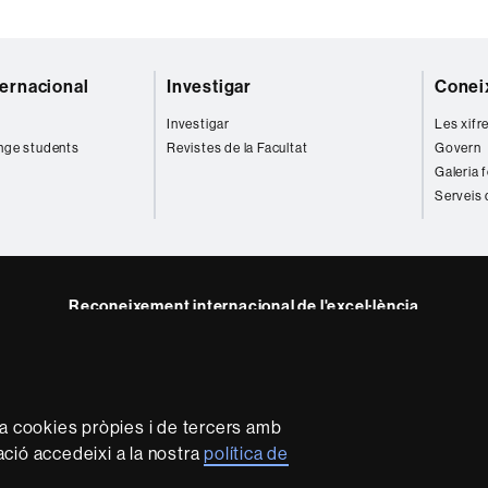
ternacional
Investigar
Coneix
Investigar
Les xifr
nge students
Revistes de la Facultat
Govern
Galeria 
Serveis 
Reconeixement internacional de l'excel·lència
HR
e
kedIn
Excellence
B
in
Research
za cookies pròpies i de tercers amb
-
mació accedeixi a la nostra
política de
Euraxess
rotecció de dades
Sobre el web
Accessibilitat web
Mapa 