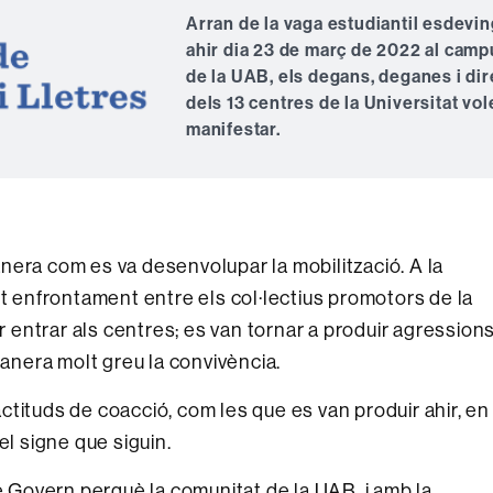
Arran de la vaga estudiantil esdevi
ahir dia 23 de març de 2022 al camp
de la UAB, els degans, deganes i dir
dels 13 centres de la Universitat vo
manifestar.
nera com es va desenvolupar la mobilització. A la
lt enfrontament entre els col·lectius promotors de la
ar entrar als centres; es van tornar a produir agression
nera molt greu la convivència.
tituds de coacció, com les que es van produir ahir, en
el signe que siguin.
e Govern perquè la comunitat de la UAB, i amb la