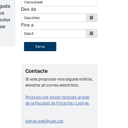
nguda
Des de
us
ector
Fins a
lem
Cerca
C
Contacte
o
Si vols proposar-nos alguna notícia,
s
envia'ns un correu electrònic.
n
t
Protocol per enviar notícies al web
a
de la Facultat de Filosofia i Lletres
.
c
t
lletres.web@uab.cat