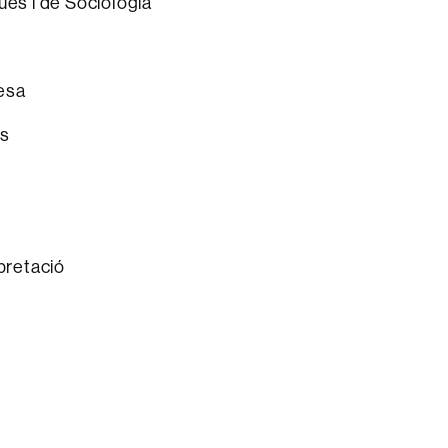
ues i de Sociologia
esa
es
rpretació