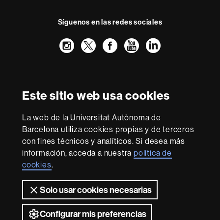
Síguenos en las redes sociales
Instagram
Twitter
Facebook
Youtube
LinkedIn
FFL
FFL
FFL
FFL
UAB
Reconocimiento internacional de la excelencia
HR
Este sitio web usa cookies
Excellence
in
La web de la Universitat Autònoma de
Research
Con la financiación de
-
Barcelona utiliza cookies propias y de terceros
Euraxess
con fines técnicos y analíticos. Si desea más
información, acceda a nuestra
política de
cookies
.
Sobre
esta
Solo usar cookies necesarias
web
Aviso legal
Protección de datos
Sobre el
web
Accesibilidad web
Mapa del web UAB
Configurar mis preferencias