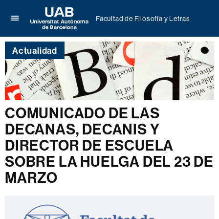
Facultad de Filosofía y Letras
Clica
UAB
aquí
Universitat
para
Actualidad
Autònoma
desplegar
de
el
Barcelona
menú
de
Facultad
de
COMUNICADO DE LAS
Filosofía
DECANAS, DECANIS Y
y
Letras
DIRECTOR DE ESCUELA
SOBRE LA HUELGA DEL 23 DE
MARZO