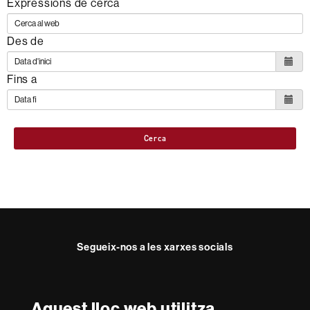
Expressions de cerca
Des de
Fins a
Cerca
Segueix-nos a les xarxes socials
Twitter
YouTube
Instagram
LinkedIn
Facultat
UAB
Aquest lloc web utilitza