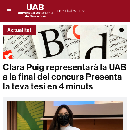
Facultat de Dret
Prem
UAB
per
Universitat
desplegar
Actualitat
Autònoma
el
de
menú
Barcelona
de
Facultat
de
Dret
Clara Puig representarà la UAB
a la final del concurs Presenta
la teva tesi en 4 minuts