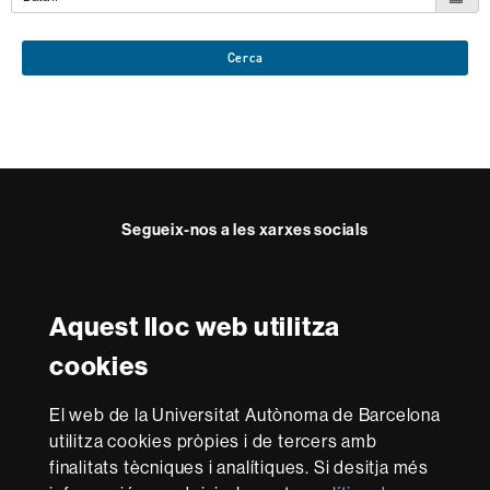
Cerca
Segueix-nos a les xarxes socials
Facebook
Twitter
Instagram
Aquest lloc web utilitza
Reconeixement internacional de l'excel·lència
cookies
HR
Excellence
El web de la Universitat Autònoma de Barcelona
in
utilitza cookies pròpies i de tercers amb
Research
Amb el finançament de
-
finalitats tècniques i analítiques. Si desitja més
Euraxess