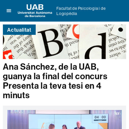
Facultat de Psicologia i de
Logopèdia
Prem
UAB
per
Universitat
desplegar
Actualitat
Autònoma
el
de
menú
Barcelona
de
Facultat
de
Psicologia
Ana Sánchez, de la UAB,
i
guanya la final del concurs
de
Logopèdia
Presenta la teva tesi en 4
minuts