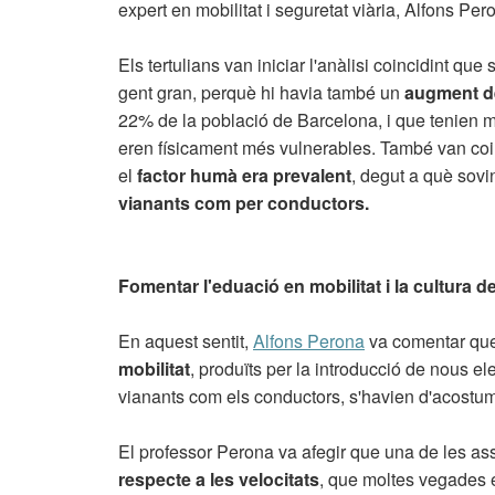
expert en mobilitat i seguretat viària, Alfons Per
Els tertulians van iniciar l'anàlisi coincidint qu
gent gran, perquè hi havia també un
augment de 
22% de la població de Barcelona, i que tenien mé
eren físicament més vulnerables. També van coin
el
factor humà era prevalent
, degut a què sovi
vianants com per conductors.
Fomentar l'eduació en mobilitat i la cultura d
En aquest sentit,
Alfons Perona
va comentar que
mobilitat
, produïts per la introducció de nous elem
vianants com els conductors, s'havien d'acostuma
El professor Perona va afegir que una de les assi
respecte a les velocitats
, que moltes vegades e