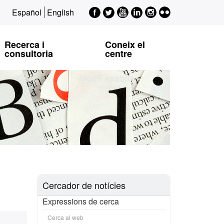
Facebook
Twitter
Youtube
LinkedIn
Instagram
Flickr
Español
English
EPSI
EPSI
EPSI
EPSI
EPSI
Recerca i
Coneix el
consultoria
centre
Cercador de notícies
Expressions de cerca