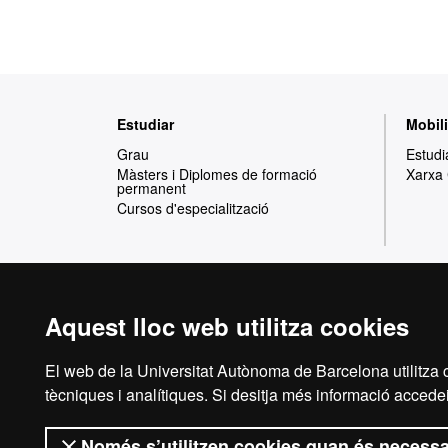
Mapa
Estudiar
Mobili
web
Grau
Estudi
Màsters i Diplomes de formació
Xarxa
permanent
Cursos d'especialització
Aquest lloc web utilitza cookies
Reconeixement internacional de l'excel·lència
HR
El web de la Universitat Autònoma de Barcelona utilitza c
tècniques i analítiques. Si desitja més informació accedei
Només s’utilitzen cookies quan és necessa