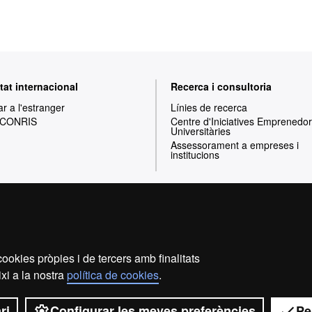
tat internacional
Recerca i consultoria
ar a l'estranger
Línies de recerca
 CONRIS
Centre d'Iniciatives Emprenedo
Universitàries
Assessorament a empreses i
institucions
Inici
Avís legal
Política de privacitat
P
ookies pròpies i de tercers amb finalitats
Som una universitat capdavantera que imparteix una docènc
xi a la nostra
política de cookies
.
i flexible, ajustada a les necessitats de la societa
coneixement. La UAB és reconeguda internacionalment per
recerca.
ri
Configurar les meves preferències
Pe