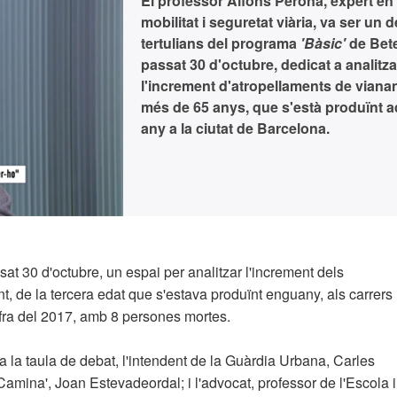
El professor Alfons Perona, expert en
mobilitat i seguretat viària, va ser un d
tertulians del programa
'Bàsic'
de Bete
passat 30 d'octubre, dedicat a analitza
l'increment d'atropellaments de viana
més de 65 anys, que s'està produïnt 
any a la ciutat de Barcelona.
sat 30 d'octubre, un espai per analitzar l'increment dels
t, de la tercera edat que s'estava produïnt enguany, als carrers
xifra del 2017, amb 8 persones mortes.
a la taula de debat, l'intendent de la Guàrdia Urbana, Carles
Camina', Joan Estevadeordal; i l'advocat, professor de l'Escola i