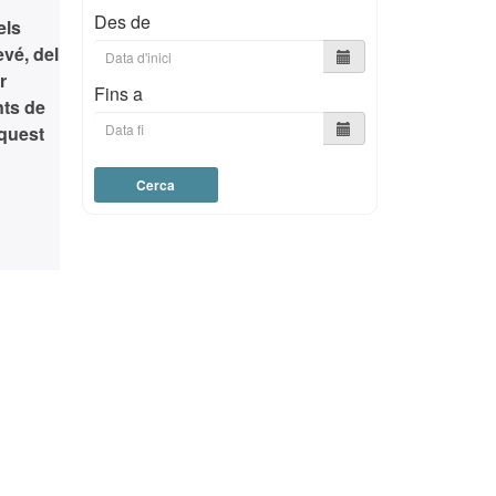
Des de
els
vé, del
r
Fins a
nts de
aquest
Cerca