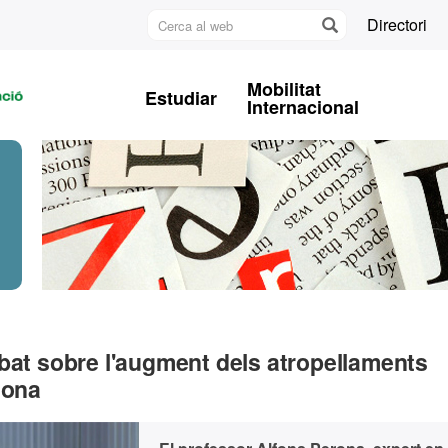
Cerca
Directori
al
U
web
A
Mobilitat
Estudiar
B
Internacional
bat sobre l'augment dels atropellaments
lona