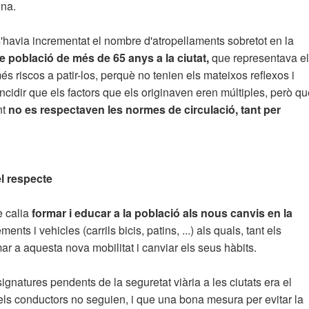
ona.
e s'havia incrementat el nombre d'atropellaments sobretot en la
població de més de 65 anys a la ciutat,
que representava el
s riscos a patir-los, perquè no tenien els mateixos reflexos i
cidir que els factors que els originaven eren múltiples, però qu
nt
no es respectaven les normes de circulació, tant per
el respecte
 calia
formar i educar a la població als nous canvis en la
ents i vehicles (carrils bicis, patins, ...) als quals, tant els
r a aquesta nova mobilitat i canviar els seus hàbits.
gnatures pendents de la seguretat viària a les ciutats era el
ls conductors no seguien, i que una bona mesura per evitar la