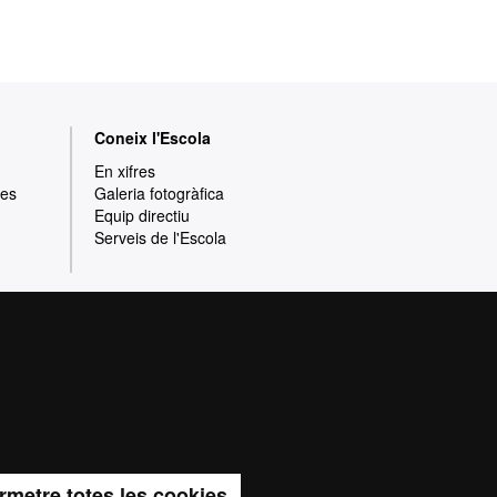
Coneix l'Escola
En xifres
res
Galeria fotogràfica
Equip directiu
Serveis de l'Escola
rotecció de dades
Sobre el web
ia de qualitat, diversificada, multidisciplinària
t i adaptada als nous models de l'Europa del
 la qualitat i el caràcter innovador de la seva
rmetre totes les cookies