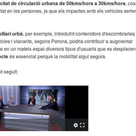
locitat de circulació urbana de 50kms/hora a 30kms/hora
, cos
itat en les persones, ja que els impactes amb els vehicles serie
iliari urbà
, per exemple, introduïnt contenidors d'escombraries
hicles i vianants, segons Perona, podria contribuir a augmentar
ure en un mateix espai diversos tipus d'usuaris que es desplacen
ecte
és essencial perquè la mobilitat sigui segura.
t seguit: