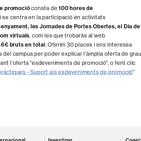
de promoció
100 hores de
consta de
 se centra en la participació en activitats
senyament, les Jornades de Portes Obertes, el Dia de
com virtuals
, com les que trobaràs al web
6€ bruts en total
. Oferim 30 places i ens interessa
s del campus per poder explicar l'àmplia oferta de gra
ant l'oferta "esdeveniments de promoció", o fent clic
ràctiques - Suport als esdeveniments de promoció
"
ternacional
Investigar
Coneix