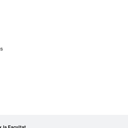
us
 la Facultat