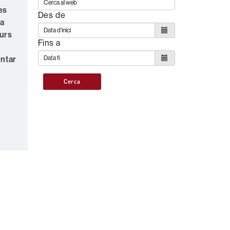
es
Des de
la
turs
Fins a
entar
Cerca