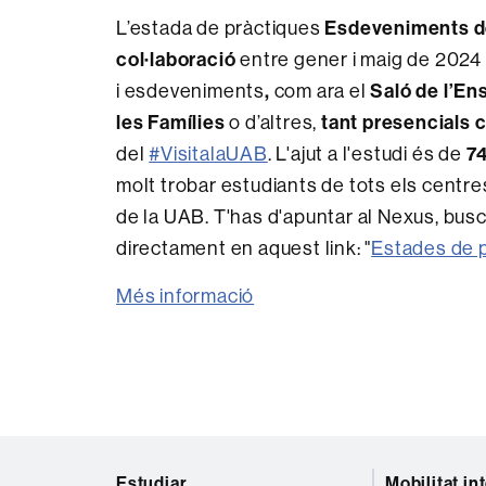
Esdeveniments 
L’estada de pràctiques
col·laboració
entre gener i maig de 2024 i
,
Saló de l’En
i esdeveniments
com ara el
les Famílies
tant presencials 
o d’altres,
74
del
#VisitalaUAB
. L'ajut a l'estudi és de
molt trobar estudiants de tots els centre
de la UAB. T'has d'apuntar al Nexus, busc
directament en aquest link: "
Estades de p
Més informació
Mapa
Estudiar
Mobilitat in