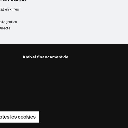
tat en xifres
fotogràfica
Directe
Amb el finançament de
del web UAB
otes les cookies