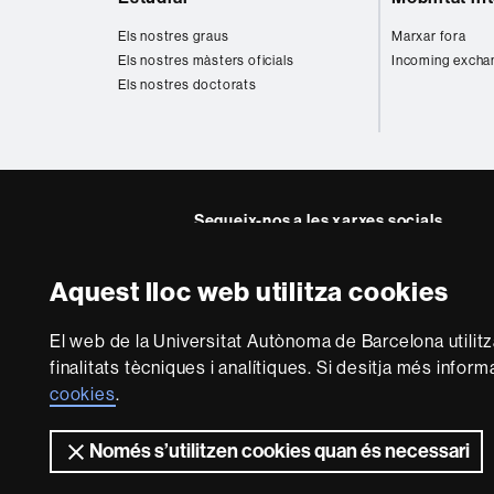
web
Els nostres graus
Marxar fora
Els nostres màsters oficials
Incoming excha
Els nostres doctorats
Segueix-nos a les xarxes socials
Twitter
YouTube
Instagra
Linke
Aquest lloc web utilitza cookies
Facultat
UAB
Sobre
Dret
El web de la Universitat Autònoma de Barcelona utilit
aquest
finalitats tècniques i analítiques. Si desitja més infor
web
Avís legal
P
cookies
.
Només s’utilitzen cookies quan és necessari