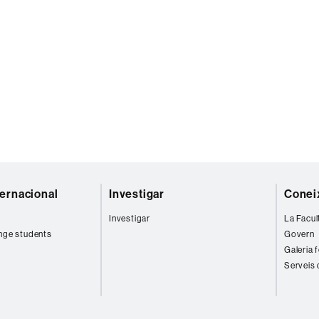
ternacional
Investigar
Coneix
Investigar
La Facul
nge students
Govern
Galeria 
Serveis 