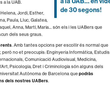
a la UAB... en ví
s a la UAB.
de 30 segons!
 Helena, Jordi, Esther,
ina, Paula, Lluc, Galatea,
 Raquel, Anna, Martí, Maria… són els i les UABers que
ascun dels seus graus.
erents
. Amb tantes opcions per escollir és normal que
r, però no et preocupis: Enginyeria Informàtica, Estudis
nternacionals, Comunicació Audiovisual, Medicina,
’Art, Psicologia, Dret i Criminologia són alguns dels
 Universitat Autònoma de Barcelona que
podràs
ons dels nostres UABers
.