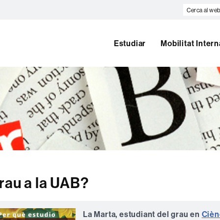
Cerca
al
web
Estudiar
Mobilitat Inter
grau a la UAB?
La Marta, estudiant del grau en
Ciènc