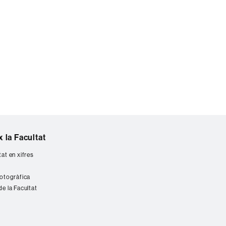
 la Facultat
tat en xifres
fotogràfica
de la Facultat