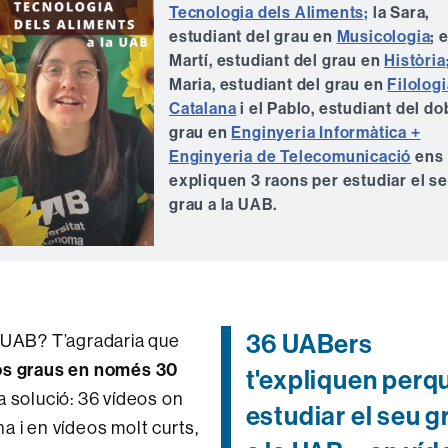
Tecnologia dels Aliments;
la Sara,
estudiant del grau en
Musicologia
; e
Martí, estudiant del grau en
Història
Maria, estudiant del grau en
Filologi
Catalana
i el Pablo, estudiant del do
grau en
Enginyeria Informàtica +
Enginyeria de Telecomunicació
ens
expliquen 3 raons per estudiar el s
grau a la UAB.
36 UABers
a UAB? T’agradaria que
sos graus en només 30
t'expliquen perq
a solució: 36 vídeos on
estudiar el seu g
 i en vídeos molt curts,