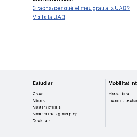
3 raons: per què el meu grau a la UAB?
Visita la UAB
Mapa
Estudiar
Mobilitat in
web
Graus
Marxar fora
Mínors
Incoming excha
Màsters oficials
Màsters i postgraus propis
Doctorats