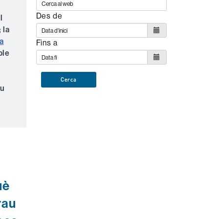
Des de
l
; la
a
Fins a
ble
Cerca
eu
uè
rau