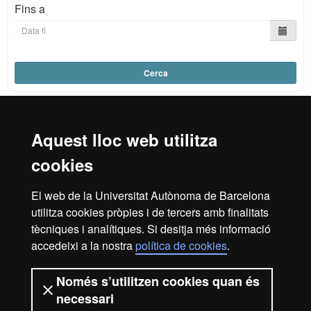
Fins a
Cerca
Aquest lloc web utilitza
Reconeixement internacional de l'excel·lència
cookies
HR
El web de la Universitat Autònoma de Barcelona
utilitza cookies pròpies i de tercers amb finalitats
Excell
tècniques i analítiques. Si desitja més informació
Inici
Avís legal
Política de privacitat
accedeixi a la nostra
política de cookies
.
Protecció de dades
Sobre el web
Només s’utilitzen cookies quan és
in
Som una universitat capdavantera que imparteix una
necessari
docència de qualitat, diversificada, multidisciplinària i