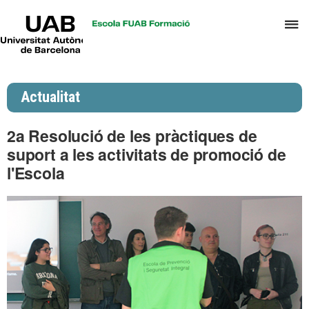
UAB
P
Universitat
Autònoma
p
de
d
Barcelona
el
Actualitat
m
d
2a Resolució de les pràctiques de
P
suport a les activitats de promoció de
i
l'Escola
S
I