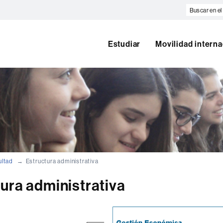
Buscar
en
el
web
Estudiar
Movilidad interna
ultad
Estructura administrativa
ura administrativa