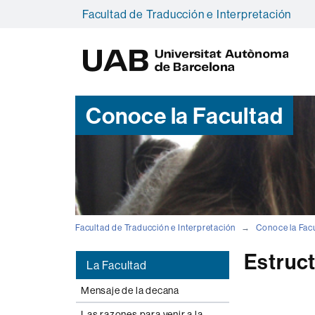
Facultad de Traducción e Interpretación
U
A
B
Conoce la Facultad
Facultad de Traducción e Interpretación
Conoce la Fac
Estruct
La Facultad
Mensaje de la decana
Las razones para venir a la