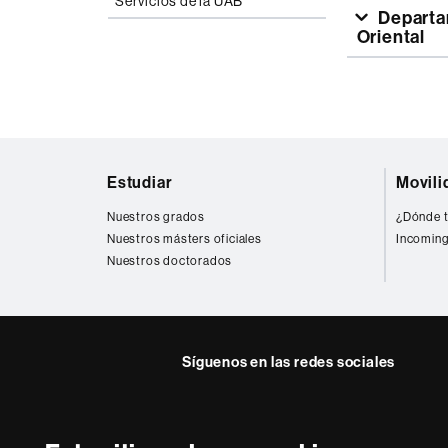
Servicios de la UAB
Departamento de Traducción, Interpretación y de Estudios de Asia
Oriental
Mapa
Estudiar
Movili
web
Nuestros grados
¿Dónde t
Nuestros másters oficiales
Incoming
Nuestros doctorados
Síguenos en las redes sociales
Twitter
Facebook
Instagra
Yout