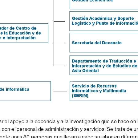
ar
el apoyo a la
docencia
y
a la
investigación que se hace
en 
 con el
personal de administración y
servicios.
Se trata
de u
ente
unas 30 personas
que llevan a
cabo su labor
en difere