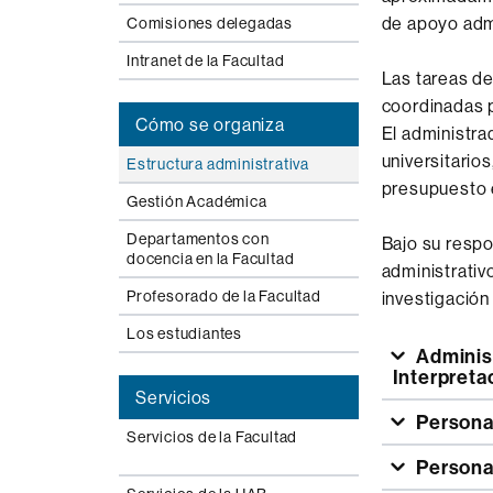
de apoyo admi
Comisiones delegadas
Intranet de la Facultad
Las tareas
de
coordinadas
Cómo se organiza
El administra
universitarios
Estructura administrativa
presupuesto
Gestión Académica
Departamentos con
Bajo su
respo
docencia en la Facultad
administrativ
Profesorado de la Facultad
investigación
Los estudiantes
Administración de Ciencias de la Educación y de Traducción e
Interpreta
Servicios
Personal
Servicios de la Facultad
Persona