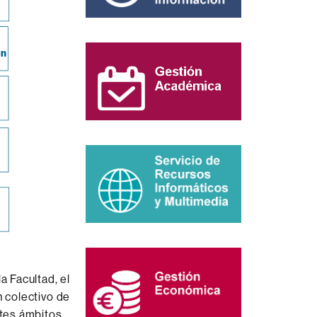
la Facultad
, el
n colectivo
de
ntes ámbitos