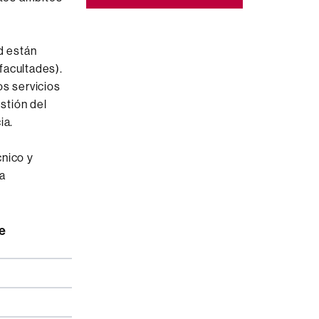
d
están
facultades
)
.
os servicios
estión
del
ia.
nico y
la