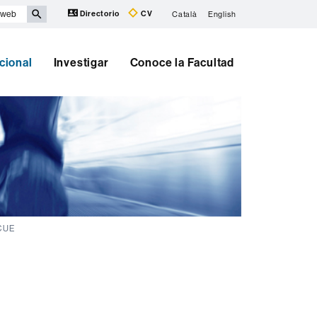
Directorio
CV
Català
English
cional
Investigar
Conoce la Facultad
ICUE