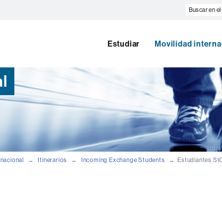
Buscar
en
el
web
Estudiar
Movilidad interna
l
rnacional
Itinerarios
Incoming Exchange Students
Estudiantes S