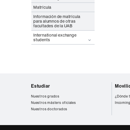
Matrícula
Información de matrícula
para alumnos de otras
facultades de la UAB
International exchange
students
Mapa
Estudiar
Movili
web
Nuestros grados
¿Dónde t
Nuestros másters oficiales
Incoming
Nuestros doctorados