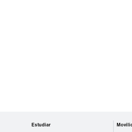
el
número
de
plazas
Mapa
Estudiar
Movili
web