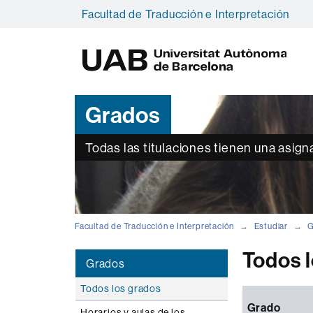
Facultad de Traducción e Interpretación
U
A
B
Grados
Todas las titulaciones tienen una asign
Facultad de Traducción e Interpretación
Estudiar
G
Todos 
Grados
Todos los grados
Grado
Horarios y aulas de los