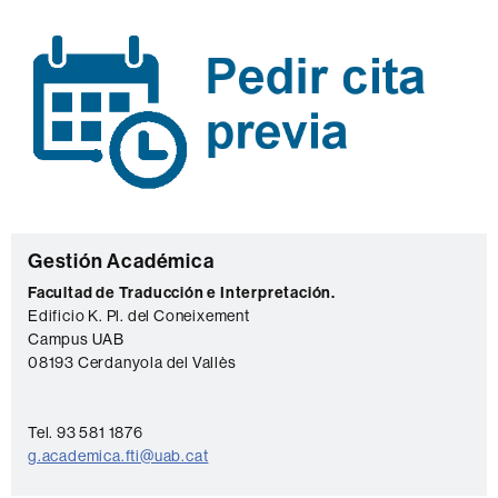
C
Gestión Académica
o
Facultad de Traducción e Interpretación.
Edificio K. Pl. del Coneixement
n
Campus UAB
t
08193 Cerdanyola del Vallès
a
c
Tel. 93 581 1876
t
g.academica.fti@uab.cat
o