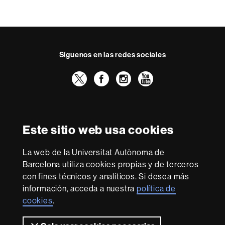
Síguenos en las redes sociales
Twitter
Facebook
Instagram
Youtube
Reconocimiento internacional de la excelencia
HR
Este sitio web usa cookies
Excellence
in
La web de la Universitat Autònoma de
Research
Con la financiación de
-
Barcelona utiliza cookies propias y de terceros
Euraxess
con fines técnicos y analíticos. Si desea más
información, acceda a nuestra
política de
cookies
.
Sobre
esta