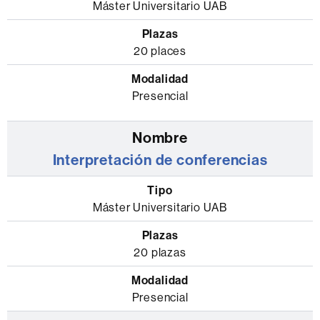
oficiales
Máster Universitario UAB
de
la
20 places
Facultad
de
Presencial
Traducción
e
Interpretación
Interpretación de conferencias
donde
se
indica
Máster Universitario UAB
el
tipo
20 plazas
de
máster,
las
Presencial
plazas