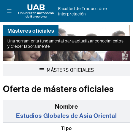
Facultad de Traducción e
Interpretación
Clica
UAB
aquí
Universitat
para
Másteres oficiales
Autònoma
desplegar
de
el
Una herramienta fundamental para actualizar conocimientos
Barcelona
y crecer laboralmente
menú
de
Facultad
de
Desplegar
MÁSTERS OFICIALES
Traducción
la
e
navegación
Interpretación
Oferta de másters oficiales
Listado
de
Estudios Globales de Asia Oriental
los
másters