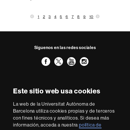
1
2
3
4
5
6
7
8
9
10
Síguenos en las redes sociales
Facebook
Twitter
YouTube
Instagram
Reconocimiento internacional de la excelencia
HR
Este sitio web usa cookies
Excellence
in
La web de la Universitat Autònoma de
Research
Con la financiación de
-
Barcelona utiliza cookies propias y de terceros
Euraxess
con fines técnicos y analíticos. Si desea más
información, acceda a nuestra
política de