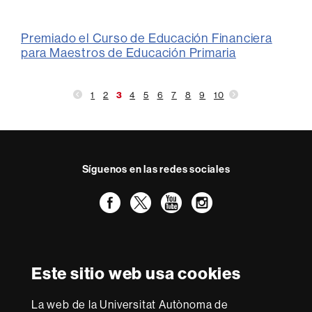
Premiado el Curso de Educación Financiera
para Maestros de Educación Primaria
1
2
3
4
5
6
7
8
9
10
Síguenos en las redes sociales
Facebook
Twitter
YouTube
Instagram
Reconocimiento internacional de la excelencia
HR
Este sitio web usa cookies
Excellence
in
La web de la Universitat Autònoma de
Research