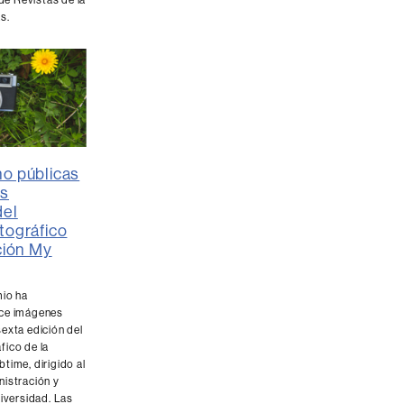
s.
o públicas
es
del
tográfico
ción My
mio ha
oce imágenes
exta edición del
fico de la
time, dirigido al
nistración y
niversidad. Las