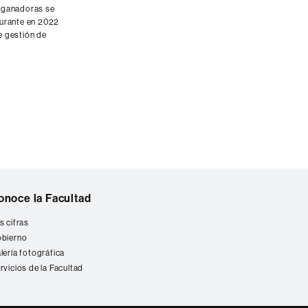
 ganadoras se
durante en 2022
e gestión de
onoce la Facultad
s cifras
bierno
lería fotográfica
rvicios de la Facultad