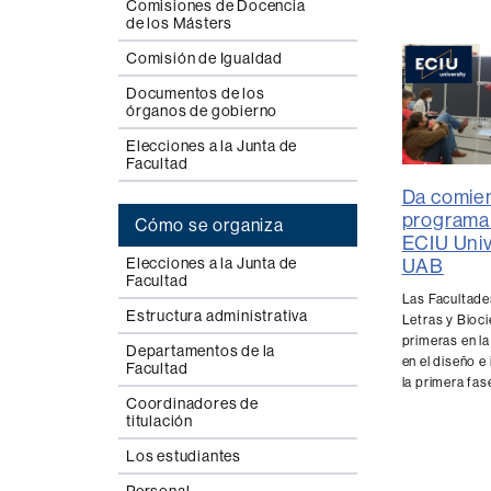
Comisiones de Docencia
de los Másters
Comisión de Igualdad
Documentos de los
órganos de gobierno
Elecciones a la Junta de
Facultad
Da comien
programa 
Cómo se organiza
ECIU Univ
Elecciones a la Junta de
UAB
Facultad
Las Facultades
Estructura administrativa
Letras y Bioci
primeras en l
Departamentos de la
en el diseño 
Facultad
la primera fas
Coordinadores de
titulación
Los estudiantes