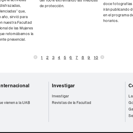
oge la actividad
del 100% extremando las medidas
doce fotografías
disfrazadas,
de protección.
irán publicando 
ilenciadas” que,
en el programa d
 año, sirvió para
horarios.
n nuestra Facultad
cional de las Mujeres
 que retomábamos la
nte presencial.
1
2
3
4
5
6
7
8
9
10
internacional
Investigar
C
Investigar
La
ue vienen a la UAB
Revistas de la Facultad
Go
Ga
Se