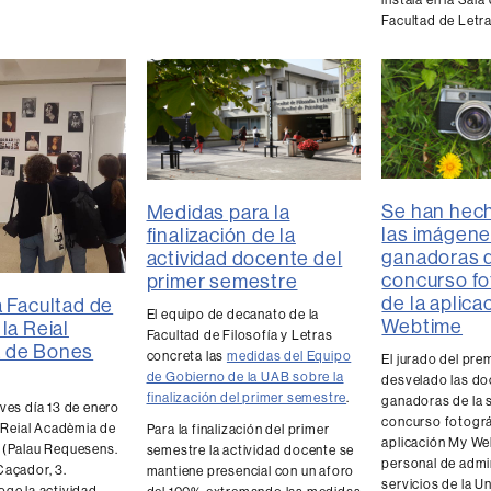
Facultad de Letra
Se han hech
Medidas para la
las imágen
finalización de la
ganadoras 
actividad docente del
concurso fo
primer semestre
de la aplica
a Facultad de
El equipo de decanato de la
Webtime
la Reial
Facultad de Filosofía y Letras
 de Bones
concreta las
medidas del Equipo
El jurado del pre
de Gobierno de la UAB sobre la
desvelado las d
finalización del primer semestre
.
ganadoras de la s
ves día 13 de enero
concurso fotográ
a Reial Acadèmia de
Para la finalización del primer
aplicación My Web
 (Palau Requesens.
semestre la actividad docente se
personal de admi
Caçador, 3.
mantiene presencial con un aforo
servicios de la U