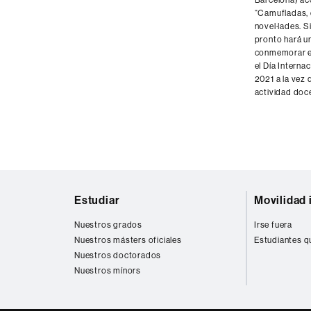
Barcelona) ac
“Camufladas, 
novel·lades. S
pronto hará un
conmemorar e
el Día Interna
2021 a la vez
actividad doce
Mapa
Estudiar
Movilidad 
web
Nuestros grados
Irse fuera
Nuestros másters oficiales
Estudiantes q
Nuestros doctorados
Nuestros mínors