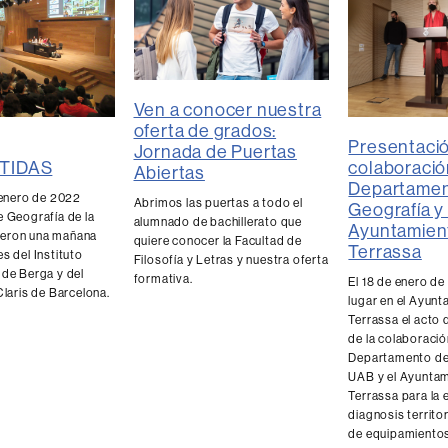
Ven a conocer nuestra
oferta de grados:
Presentació
Jornada de Puertas
TIDAS
colaboració
Abiertas
Departamen
 enero de 2022
Abrimos las puertas a todo el
Geografía y 
e Geografía de la
alumnado de bachillerato que
Ayuntamien
eron una mañana
quiere conocer la Facultad de
Terrassa
s del Instituto
Filosofía y Letras y nuestra oferta
 de Berga y del
formativa.
El 18 de enero de
Claris de Barcelona.
lugar en el Ayun
Terrassa el acto
de la colaboració
Departamento de 
UAB y el Ayuntam
Terrassa para la 
diagnosis territor
de equipamiento