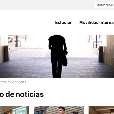
Buscar
en
el
web
Estudiar
Movilidad Interna
rchivo de noticias
o de noticias