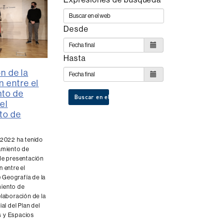
Desde
Hasta
n de la
n entre el
to de
Buscar en el web
el
to de
 2022 ha tenido
tamiento de
 de presentación
n entre el
Geografía de la
iento de
elaboración de la
ial del Plan del
s y Espacios