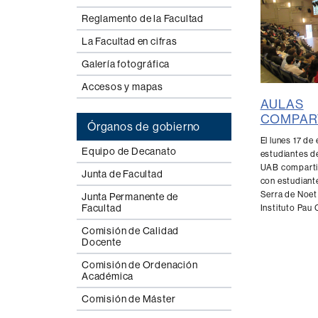
Reglamento de la Facultad
La Facultad en cifras
Galería fotográfica
Accesos y mapas
AULAS
COMPAR
Órganos de gobierno
El lunes 17 de
Equipo de Decanato
estudiantes d
UAB comparti
Junta de Facultad
con estudiante
Serra de Noet
Junta Permanente de
Facultad
Instituto Pau 
Comisión de Calidad
Docente
Comisión de Ordenación
Académica
Comisión de Máster