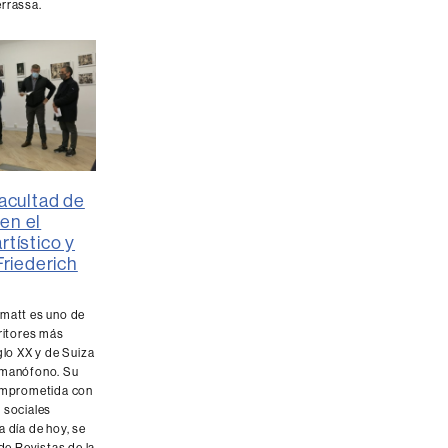
errassa.
Facultad de
en el
rtístico y
 Friederich
nmatt es uno de
critores más
iglo XX y de Suiza
rmanófono. Su
comprometida con
 sociales
a día de hoy, se
 de Revistas de la