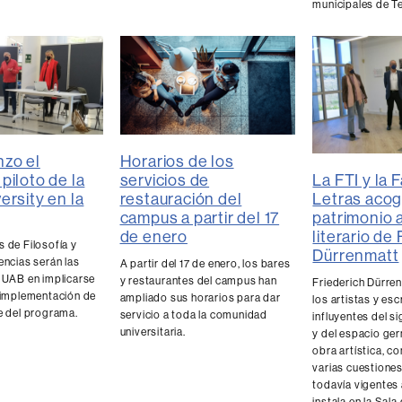
municipales de T
Horarios de los
zo el
La FTI y la 
servicios de
piloto de la
Letras acog
restauración del
ersity en la
patrimonio a
campus a partir del 17
literario de
de enero
 de Filosofía y
Dürrenmatt
encias serán las
A partir del 17 de enero, los bares
a UAB en implicarse
y restaurantes del campus han
Friederich Dürre
e implementación de
ampliado sus horarios para dar
los artistas y es
e del programa.
servicio a toda la comunidad
influyentes del s
universitaria.
y del espacio ge
obra artística, 
varias cuestiones
todavía vigentes 
instala en la Sala