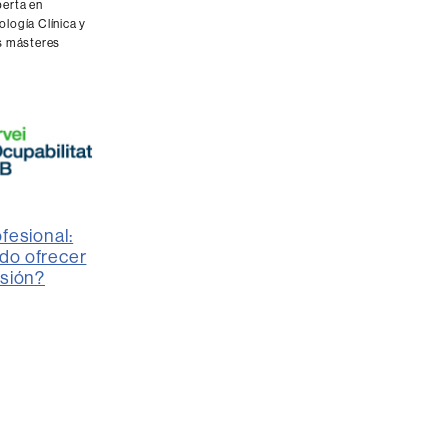
erta en
logía Clínica y
s másteres
fesional:
do ofrecer
rsión?