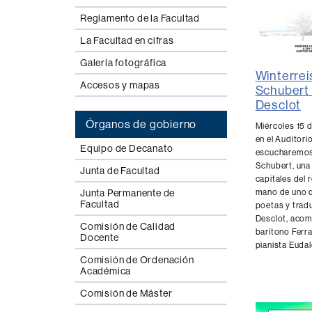
Reglamento de la Facultad
La Facultad en cifras
Galería fotográfica
Winterrei
Accesos y mapas
Schubert
Desclot
Órganos de gobierno
Miércoles 15 d
en el Auditori
Equipo de Decanato
escucharemos 
Schubert, una
Junta de Facultad
capitales del 
mano de uno 
Junta Permanente de
Facultad
poetas y trad
Desclot, acom
Comisión de Calidad
barítono Ferra
Docente
pianista Euda
Comisión de Ordenación
Académica
Comisión de Máster