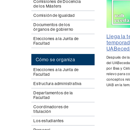
Comisiones de Docencia
de los Másters
Comisión de Igualdad
Documentos de los
órganos de gobierno
Llega la 
Elecciones a la Junta de
temporad
Facultad
UABeceda
Después de la
Cómo se organiza
del UABeceda
por Bea y Cèli
Elecciones a la Junta de
relevo para c
Facultad
conceptos rel
Estructura administrativa
UAB en la tem
Departamentos de la
Facultad
Coordinadores de
titulación
Los estudiantes