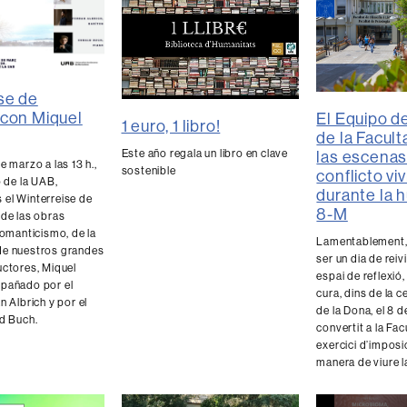
se de
 con Miquel
El Equipo d
1 euro, 1 libro!
de la Facul
Este año regala un libro en clave
las escenas
e marzo a las 13 h.,
sostenible
conflicto vi
o de la UAB,
durante la 
el Winterreise de
8-M
 de las obras
romanticismo, de la
Lamentablement, 
de nuestros grandes
ser un dia de reiv
uctores, Miquel
espai de reflexió,
pañado por el
cura, dins de la c
n Albrich y por el
de la Dona, el 8 d
ld Buch.
convertit a la Fac
exercici d’imposi
manera de viure la