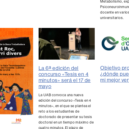
Metabolismo, exp
Psiconeuroinmuno
docente en vario
universitarios.
Objetivo pro
La 6ª edición del
¿dónde pue
concurso «Tesis en 4
mi mejor ve
minutos» será el 17 de
mayo
La UAB convoca una nueva
edición del concurso «Tesis en 4
minutos», en el que se plantea el
reto a los estudiantes de
doctorado de presentar su tesis
doctoral en un tiempo máximo de
cuatro minutos. El plazo de