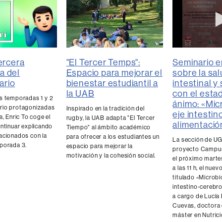
0
seconds
"El Tercer Temps":
tercera
Seminario e
of
Espacio para mejorar el
a del
sobre la sa
0
bienestar estudiantil a
rio
seconds
intestinal y
Vol
90%
la UAB
con el esta
s temporadas 1 y 2
ánimo: «Mic
rio protagonizadas
Inspirado en la tradición del
eje intestin
a, Enric To coge el
rugby, la UAB adapta "El Tercer
alimentació
ontinuar explicando
Tiempo" al ámbito académico
acionados con la
para ofrecer a los estudiantes un
La sección de UG
porada 3.
espacio para mejorar la
proyecto Campus
motivación y la cohesión social.
el próximo marte
a las 11 h, el nue
titulado «Microbi
intestino-cerebro
a cargo de Lucí
Cuevas, doctora 
máster en Nutrici