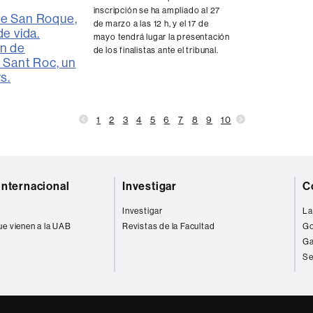
inscripción se ha ampliado al 27
de San Roque,
de marzo a las 12 h, y el 17 de
de vida.
mayo tendrá lugar la presentación
n de
de los finalistas ante el tribunal.
: Sant Roc, un
rs.
1
2
3
4
5
6
7
8
9
10
internacional
Investigar
C
Investigar
La
ue vienen a la UAB
Revistas de la Facultad
Go
Ga
Se