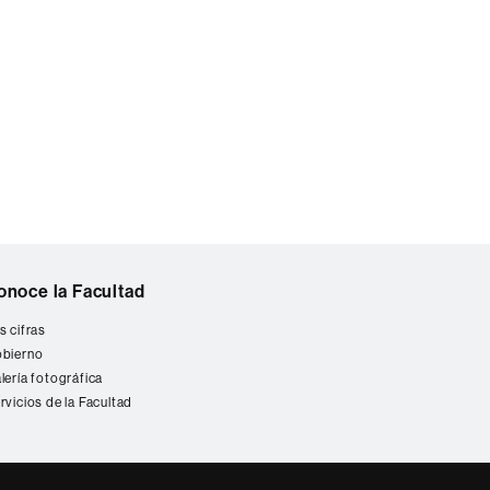
onoce la Facultad
s cifras
bierno
lería fotográfica
rvicios de la Facultad