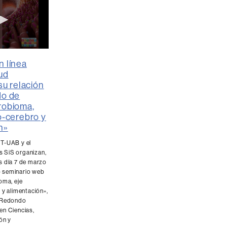
n línea
lud
 su relación
ume
do de
robioma,
o-cerebro y
n»
T-UAB y el
 SiS organizan,
s día 7 de marzo
vo seminario web
oma, eje
 y alimentación»,
a Redondo
en Ciencias,
ón y