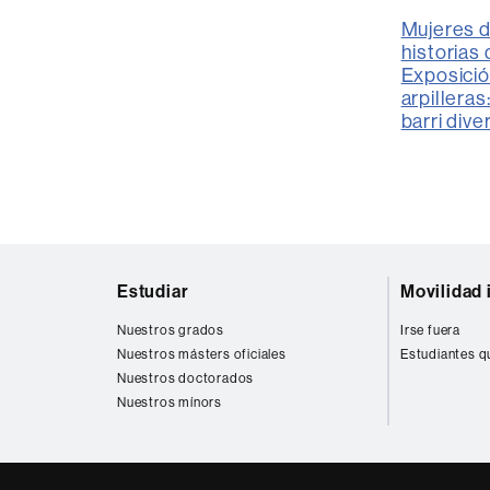
Mujeres 
historias 
Exposició
arpilleras
barri dive
Mapa
Estudiar
Movilidad 
web
Nuestros grados
Irse fuera
Nuestros másters oficiales
Estudiantes q
Nuestros doctorados
Nuestros mínors