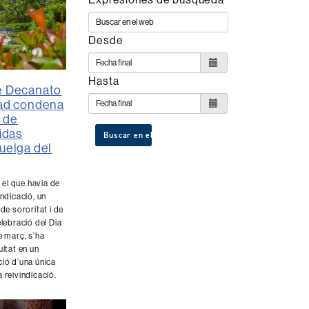
Desde
Hasta
e Decanato
tad condena
 de
vidas
Buscar en el web
huelga del
el que havia de
indicació, un
 de sororitat i de
elebració del Dia
e març, s’ha
ultat en un
ció d’una única
 reivindicació.