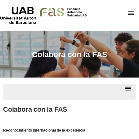
UAB
Universitat
C
Autònoma
de
a
Barcelona
p
d
el
Colabora con la FAS
m
d
F
A
De
S
la
Fund
na
Autò
Colabora con la FAS
Solid
Reconocimiento internacional de la excelencia