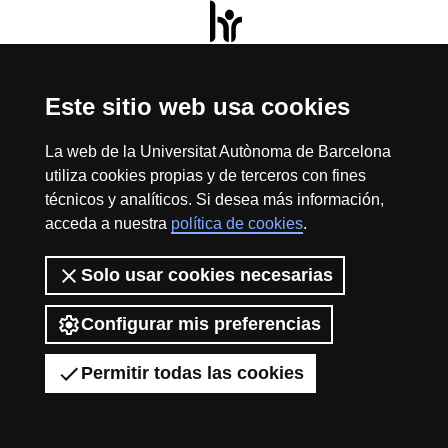
HR
Excell
Este sitio web usa cookies
Inicio
Sobre el web
Accesibilidad web
Aviso Legal
Política de
privacidad
Protección de datos
La web de la Universitat Autònoma de Barcelona
La Fundación Autónoma Solidaria tiene como misión el contribuir a la
in
utiliza cookies propias y de terceros con fines
construcción de una universidad más solidaria y más comprometida con
la realidad social, mediante la promoción de la participación voluntaria de
técnicos y analíticos. Si desea más información,
la comunidad universitaria como instrumento para la integración de
acceda a nuestra
política de cookies
.
colectivos en riesgo de exclusión.
2026 Universitat Autònoma de Barcelona
Resea
Solo usar cookies necesarias
Configurar mis preferencias
-
Permitir todas las cookies