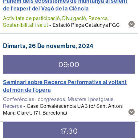
Parlem dels ecosistemes de muntanya al seient
de l'expert del Vagó de la Ciència
Activitats de participació, Divulgació, Recerca,
Mos
Sostenibilitat i salut
-
Estació Plaça Catalunya FGC
mé
inf
sob
Dimarts, 26 De novembre, 2024
aqu
act
09:00
Seminari sobre Recerca Performativa al voltant
del món de l'òpera
Conferències i congressos, Màsters i postgraus,
Recerca
-
Casa Convalescència UAB (c/ Sant Antoni
Mos
Maria Claret, 171, Barcelona)
mé
inf
17:30
sob
aqu