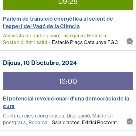
09:28
Parlem de transició energètica al seient de
l'expert del Vagó de la Ciència
Activitats de participació, Divulgació, Recerca,
Mos
Sostenibilitat i salut
-
Estació Plaça Catalunya FGC
mé
inf
sob
Dijous, 10 D’octubre, 2024
aqu
act
16:00
El potencial revolucionari d'una democràcia de la
cura
Conferències i congressos, Divulgació, Màsters i
Mos
postgraus, Recerca
-
Sala d'actes. Edifici Rectorat.
mé
inf