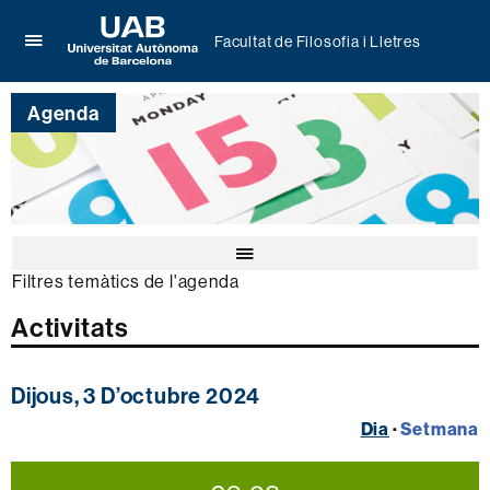
Facultat de Filosofia i Lletres
Prem
UAB
per
Universitat
desplegar
Agenda
Autònoma
el
de
menú
Barcelona
de
Facultat
de
Filosofia
Prem
i
per
Lletres
Filtres temàtics de l'agenda
desplegar
el
Activitats
calendari
de
l'agenda
Dijous, 3 D’octubre 2024
Dia
·
Setmana