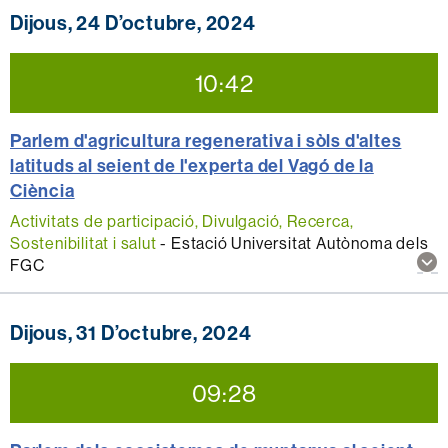
sob
Dijous, 24 D’octubre, 2024
aqu
act
10:42
Parlem d'agricultura regenerativa i sòls d'altes
latituds al seient de l'experta del Vagó de la
Ciència
Activitats de participació, Divulgació, Recerca,
Sostenibilitat i salut
-
Estació Universitat Autònoma dels
Mos
FGC
mé
inf
sob
Dijous, 31 D’octubre, 2024
aqu
act
09:28