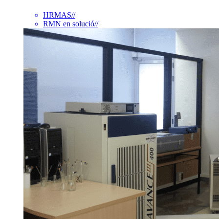
HRMAS
//
RMN en solució
//