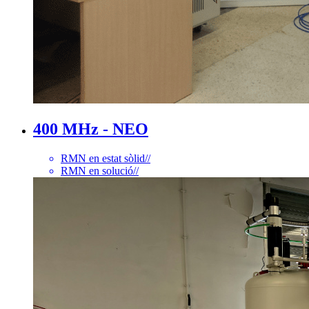
400 MHz - NEO
RMN en estat sòlid
//
RMN en solució
//