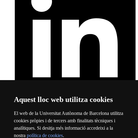
Aquest lloc web utilitza cookies
LinkedIn
Aquest enllaç s'obre en una finestra nova
Sobre el web
El web de la Universitat Autònoma de Barcelona utilitza
cookies pròpies i de tercers amb finalitats tècniques i
Universitat Autònoma de Barcelona
analítiques. Si desitja més informació accedeixi a la
Avís legal
Aquest enllaç s'obre en una finestra nova
nostra
política de cookies
.