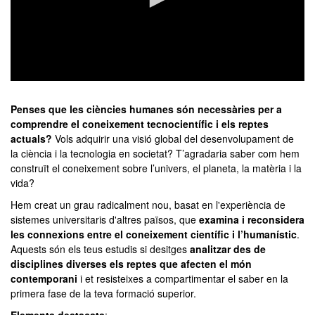
0
seconds
of
Penses que les ciències humanes són necessàries per a
0
comprendre el coneixement tecnocientífic i els reptes
seconds
actuals?
Vols adquirir una visió global del desenvolupament de
la ciència i la tecnologia en societat? T’agradaria saber com hem
construït el coneixement sobre l’univers, el planeta, la matèria i la
vida?
Hem creat un grau radicalment nou, basat en l'experiència de
sistemes universitaris d'altres països, que
examina i reconsidera
les connexions entre el coneixement científic i l’humanístic
.
Aquests són els teus estudis si desitges
analitzar des de
disciplines diverses els reptes que afecten el món
contemporani
i et resisteixes a compartimentar el saber en la
primera fase de la teva formació superior.