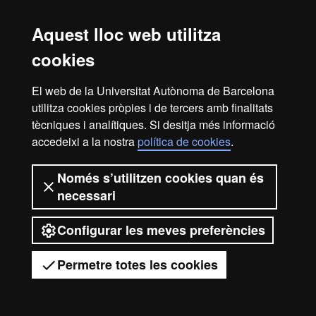
pràctiques...
Aquest lloc web utilitza
cookies
Visita la UAB
El web de la Universitat Autònoma de Barcelona
utilitza cookies pròpies i de tercers amb finalitats
tècniques i analítiques. Si desitja més informació
accedeixi a la nostra
política de cookies
.
Avís legal
Protecció de dades
Sobre el web
Només s’utilitzen cookies quan és
necessari
Accessibilitat web
Mapa del web UAB
Configurar les meves preferències
2026 Universitat Autònoma de
Barcelona
Permetre totes les cookies
Tens dubtes?
Desplegar el menú mòbil