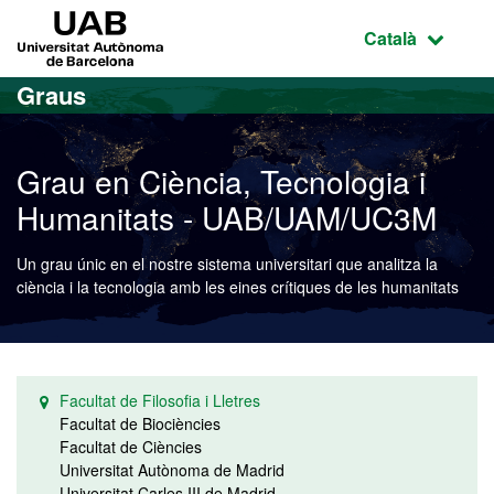
Ves al contingut principal
Ves a la navegació de la pàgina
UAB Universitat Autònoma de Barcelona
Idioma selecci
Català
Graus
Grau en Ciència, Tecnologia i
Humanitats - UAB/UAM/UC3M
Un grau únic en el nostre sistema universitari que analitza la
ciència i la tecnologia amb les eines crítiques de les humanitats
Facultat de Filosofia i Lletres
Facultat de Biociències
Facultat de Ciències
Universitat Autònoma de Madrid
Universitat Carles III de Madrid