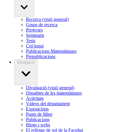
Recerca (visió general)
Grups de recerca
Projectes
Seminaris
Tesis
Col·loqui
Publicacions Matemàtiques
Prepublicacions
Divulgació
Divulgació (visió general)
Dissabtes de les matemàtiques
Activitats
Vídeos del departament
Exposicions
Punts de llibre
Publicacions
Blogs i webs
El rellotge de sol de la Facultat