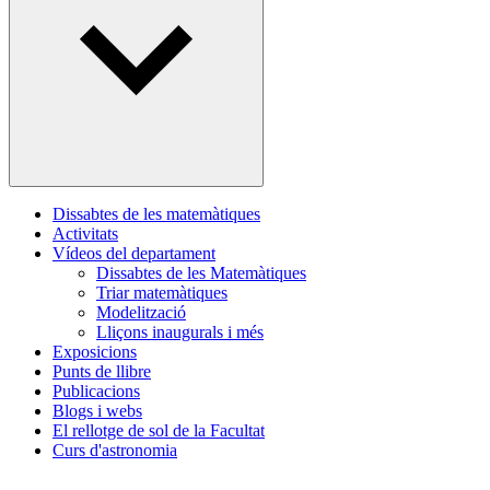
Dissabtes de les matemàtiques
Activitats
Vídeos del departament
Dissabtes de les Matemàtiques
Triar matemàtiques
Modelització
Lliçons inaugurals i més
Exposicions
Punts de llibre
Publicacions
Blogs i webs
El rellotge de sol de la Facultat
Curs d'astronomia