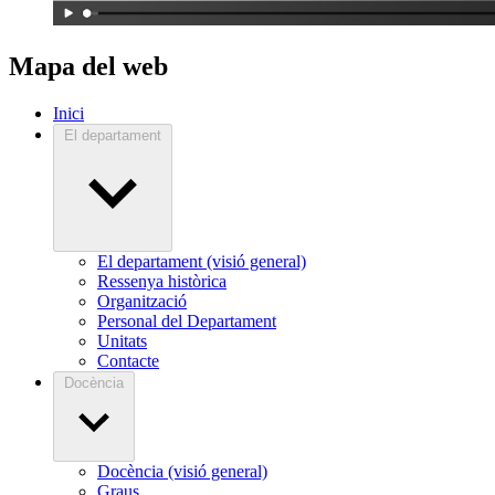
Mapa del web
Inici
El departament
El departament (visió general)
Ressenya històrica
Organització
Personal del Departament
Unitats
Contacte
Docència
Docència (visió general)
Graus