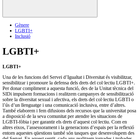
Gènere
LGBTI+
Inclusió
LGBTI+
LGBTI+
Una de les funcions del Servei d’Igualtat i Diversitat és visibilitzar,
sensibilitzar i promoure la defensa dels drets del col·lectiu LGBTI+.
Per donar compliment a aquesta funció, des de la Unitat tècnica del
SIDi impulsem formacions i realitzem campanyes de sensibilització
sobre la diversitat sexual i afectiva, els drets del col·lectiu LGBTI o
l’ús d’un llenguatge i una comunicació inclusiva, entre d’altres.
També elaborem i fem difusions dels recursos que la universitat posa
a disposició de la seva comunitat per atendre les situacions de
LGBTI-fòbia i per garantir els drets d’aquest col·lectiu. Com en
altres eixos, l’assessorament i la generacions d’espais per la reflexió
entorn aquestes qüestions també són tasques que desenvolupem des
del Servei. En aquest sentit, cada any realitzem jornades i trobades