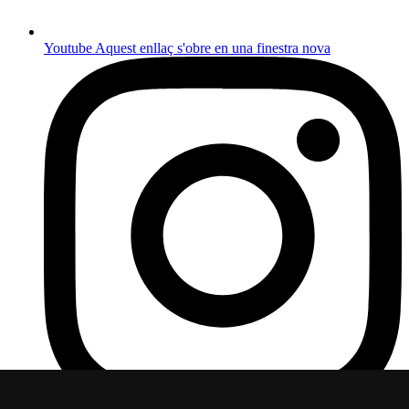
Youtube
Aquest enllaç s'obre en una finestra nova