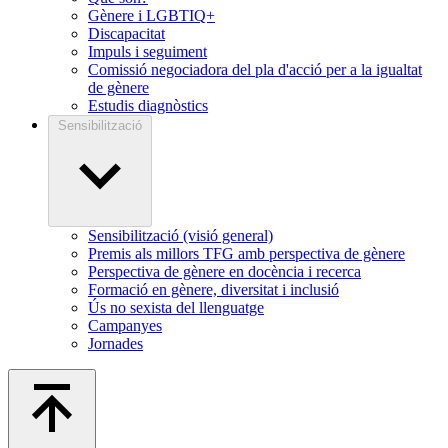
Gènere i LGBTIQ+
Discapacitat
Impuls i seguiment
Comissió negociadora del pla d'acció per a la igualtat
de gènere
Estudis diagnòstics
Sensibilització
Sensibilització (visió general)
Premis als millors TFG amb perspectiva de gènere
Perspectiva de gènere en docència i recerca
Formació en gènere, diversitat i inclusió
Ús no sexista del llenguatge
Campanyes
Jornades