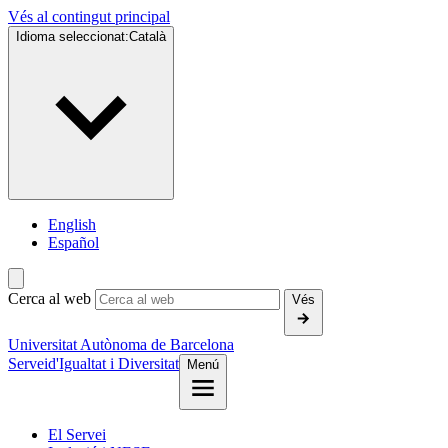
Vés al contingut principal
Idioma seleccionat:
Català
English
Español
Cerca al web
Vés
Universitat Autònoma de Barcelona
Servei
d'Igualtat i Diversitat
Menú
El Servei