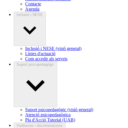
Contacte
Agenda
Inclusió i NESE
Inclusió i NESE (visió general)
Línies d'actuació
Com accedir als serveis
Suport psicopedagògic
Suport psicopedagògic (visió general)
Atenció psicopedagògica
Pla d'Acció Tutorial (UAB)
Violències i discriminacions