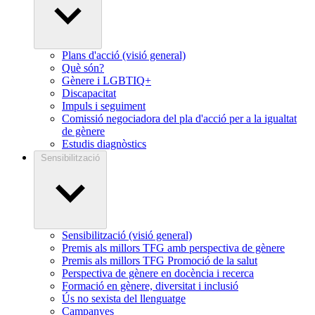
Plans d'acció (visió general)
Què són?
Gènere i LGBTIQ+
Discapacitat
Impuls i seguiment
Comissió negociadora del pla d'acció per a la igualtat
de gènere
Estudis diagnòstics
Sensibilització
Sensibilització (visió general)
Premis als millors TFG amb perspectiva de gènere
Premis als millors TFG Promoció de la salut
Perspectiva de gènere en docència i recerca
Formació en gènere, diversitat i inclusió
Ús no sexista del llenguatge
Campanyes