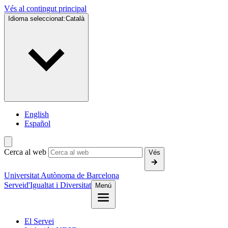
Vés al contingut principal
Idioma seleccionat:
Català
English
Español
Cerca al web
Vés
Universitat Autònoma de Barcelona
Servei
d'Igualtat i Diversitat
Menú
El Servei