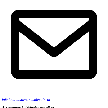
info.igualtat.diversitat@uab.cat
Assetjament i violències masclistes