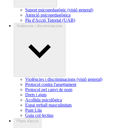
Suport psicopedagògic (visió general)
Atenció psicopedagògica
Pla d'Acció Tutorial (UAB)
Violències i discriminacions
Violències i discriminacions (visió general)
Protocol contra l'assetjament
Protocol pel canvi de nom
Drets i ajuts
Acollida psicològica
Espai treball masculinitats
Punt Lila
Guia col·lectius
Plans d'acció