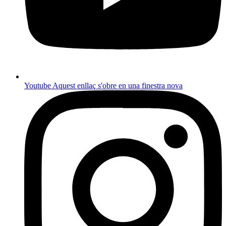
Youtube
Aquest enllaç s'obre en una finestra nova