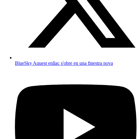
BlueSky
Aquest enllaç s'obre en una finestra nova