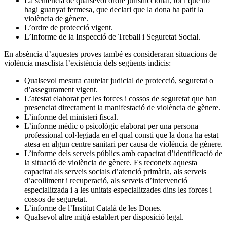
La sentència de qualsevol ordre jurisdiccional, tot i que no
hagi guanyat fermesa, que declari que la dona ha patit la
violència de gènere.
L’ordre de protecció vigent.
L’Informe de la Inspecció de Treball i Seguretat Social.
En absència d’aquestes proves també es consideraran situacions de
violència masclista l’existència dels següents indicis:
Qualsevol mesura cautelar judicial de protecció, seguretat o
d’assegurament vigent.
L’atestat elaborat per les forces i cossos de seguretat que han
presenciat directament la manifestació de violència de gènere.
L’informe del ministeri fiscal.
L’informe mèdic o psicològic elaborat per una persona
professional col·legiada en el qual consti que la dona ha estat
atesa en algun centre sanitari per causa de violència de gènere.
L’informe dels serveis públics amb capacitat d’identificació de
la situació de violència de gènere. Es reconeix aquesta
capacitat als serveis socials d’atenció primària, als serveis
d’acolliment i recuperació, als serveis d’intervenció
especialitzada i a les unitats especialitzades dins les forces i
cossos de seguretat.
L’informe de l’Institut Català de les Dones.
Qualsevol altre mitjà establert per disposició legal.